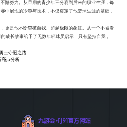
和不懈努力。从早期的青少年三分赛到后来的职业生涯，每
分赛中展现的冷静与技术，不仅奠定了他篮球生涯的基础，
点，更是他不断突破自我、超越极限的象征。从一个不被看
里的成长故事给予了无数年轻球员启示：只有坚持自我，
领勇士夺冠之路
新亮点分析