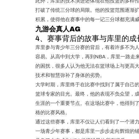
此外，库里的技术演进还体现在他投篮的多样
打破了传统三分球的局限。他的投篮范围逐渐
积累，使得他在赛事中的每一记三分球都充满
九游会真人AG
4、赛事背后的故事与库里的成
库里参与青少年三分赛的背后，有着许多不为
容易。从高中到大学，再到NBA，库里一路走
的困扰，很多人认为他无法在篮球场上与更高
技术和智慧弥补了身体的劣势。
大学时期，库里终于在比赛中找到了属于自己
篮球专家的目光。最终，他的表现不负众望，成
生涯的一个重要节点。在这场比赛中，他得到
格的比赛风格。
通过这些赛事，库里不仅让人们看到了一个潜
一场青少年赛事，都是库里一步步走向辉煌的