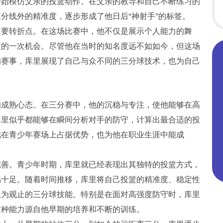
开始模仿父亲的投篮动作。在父亲的教导和自己不断练习的
分线外的精准度，逐步形成了他日后“神射手”的标签。
重要转折点。在这场比赛中，他不仅是展示个人能力的舞
致的一次机会。尽管他在当时的知名度远不如如今，但这场
的赛事，库里展现了自己与众不同的三分球技术，也为自己
的成熟心态。在三分赛中，他的沉稳与专注，使他能够在高
库里似乎都能够在瞬间分析对手的防守，计算出最合适的投
他在青少年赛场上占据优势，也为他在职业生涯中能成
完善。青少年时期，库里就已经表现出其独特的投篮方式，
感十足。随着时间推移，库里将自己投篮的精准度、稳定性
叹为观止的三分球技能。特别是在面对高强度防守时，库里
这种能力源自他早期的培养和不断的训练。