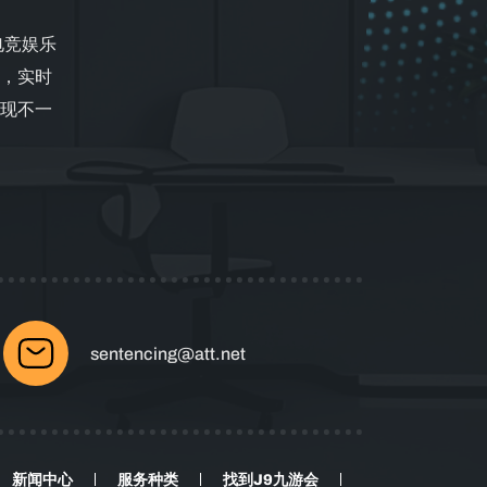
式电竞娱乐
事，实时
现不一
sentencing@att.net
新闻中心
服务种类
找到J9九游会