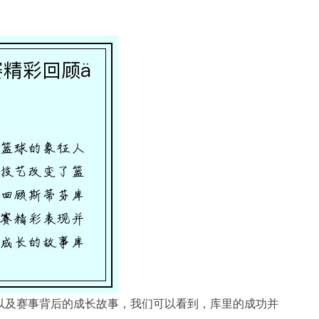
以及赛事背后的成长故事，我们可以看到，库里的成功并