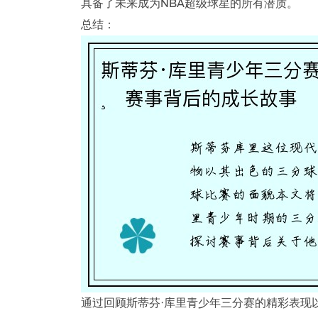
具备了未来成为NBA超级球星的所有潜质。
总结：
通过回顾斯蒂芬·库里青少年三分赛的精彩表现