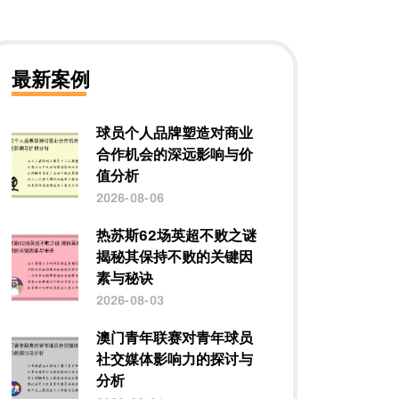
最新案例
球员个人品牌塑造对商业
合作机会的深远影响与价
值分析
2026-08-06
热苏斯62场英超不败之谜
揭秘其保持不败的关键因
素与秘诀
2026-08-03
澳门青年联赛对青年球员
社交媒体影响力的探讨与
分析