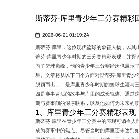
斯蒂芬·库里青少年三分赛精彩
2026-06-21 01:19:24
斯蒂芬·库里，这位现代篮球的象征人物，以其
蒂芬·库里青少年时期的三分赛精彩表现，并探
向了篮球巅峰，他的青少年三分赛经历也展示
星。文章将从以下四个方面对斯蒂芬·库里青少
脱颖而出，二是库里青少年时期的篮球生涯与
四是赛事背后的故事与库里的成长轨迹。通过这
期与赛事间的深厚联系，以及他如何为未来的
1、库里青少年三分赛精彩表现
斯蒂芬·库里在青少年三分赛中的表现可谓令人
成为赛事中的焦点。尽管当时的库里还未达到