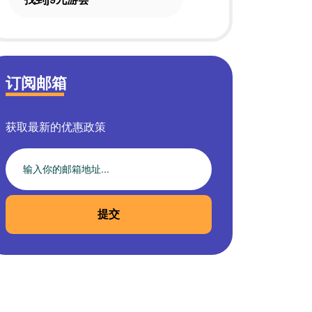
订阅邮箱
获取最新的优惠政策
提交