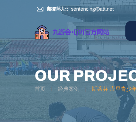
邮箱地址:
sentencing@att.net
OUR PROJE
首页
经典案例
斯蒂芬·库里青少