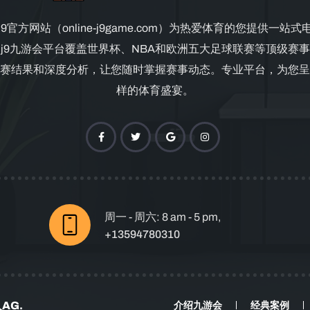
9官方网站（online-j9game.com）为热爱体育的您提供一站
j9九游会平台覆盖世界杯、NBA和欧洲五大足球联赛等顶级赛
赛结果和深度分析，让您随时掌握赛事动态。专业平台，为您呈
样的体育盛宴。
周一 - 周六: 8 am - 5 pm,
+13594780310
AG
.
介绍九游会
经典案例