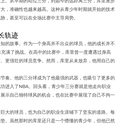
性上。从早期的站位三分，到如今的远距离三分，库里逐步
扩大，准确性也越来越高。这种从青少年时期就开始的技术
威胁，甚至可以在全场比赛中主导局势。
长轨迹
人知的故事。作为一个身高并不出众的球员，他的成长并不
来充满了挑战。在高中的比赛中，库里曾一度遭遇过身高
大、更强壮的球员竞争。然而，库里从未放弃，他用自己的
的节奏。他的三分球成为了他最强的武器，也吸引了更多的
功进入了NBA。回头看，青少年三分赛就是他走向职业
了展示自己独特球风的机会，也在比赛中展现了自己不拘一
力巨大的球员，也为自己的职业生涯铺下了坚实的道路。每
铺垫。虽然那时的库里还只是一个懵懂的青少年，但他已然