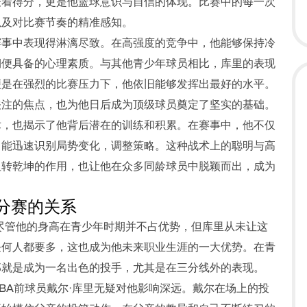
表着得分，更是他篮球意识与自信的体现。比赛中的每一次
以及对比赛节奏的精准感知。
赛事中表现得淋漓尽致。在高强度的竞争中，他能够保持冷
期便具备的心理素质。与其他青少年球员相比，库里的表现
便是在强烈的比赛压力下，他依旧能够发挥出最好的水平。
关注的焦点，也为他日后成为顶级球员奠定了坚实的基础。
术，也揭示了他背后潜在的训练和积累。在赛事中，他不仅
中能迅速识别局势变化，调整策略。这种战术上的聪明与高
扭转乾坤的作用，也让他在众多同龄球员中脱颖而出，成为
分赛的关系
尽管他的身高在青少年时期并不占优势，但库里从未让这
任何人都要多，这也成为他未来职业生涯的一大优势。在青
那就是成为一名出色的投手，尤其是在三分线外的表现。
BA前球员戴尔·库里无疑对他影响深远。戴尔在场上的投