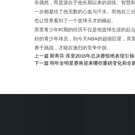
非偶然，而是源自于他长期以来的训练、智慧
一步都凝结了他无数的心血与汗水。而他在三
也让世界看到了一个篮球天才的崛起。
库里青少年时期的经历不仅是他篮球生涯的起
好的青少年球员，到今天NBA的超级巨星，库
勇于挑战，才能在激烈的竞争中脱
上一篇
斯蒂芬·库里2015年总决赛惊艳表现引
下一篇
明年全明星赛将迎来哪些重磅变化和全