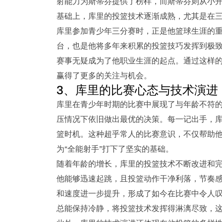
射能力为斯蒂芬提供了榜样，而斯蒂芬则从小
基础上，库里的投篮技术逐渐成熟，尤其是在三
库里参加青少年三分赛时，正是他篮球生涯的
台，也是他将多年来积累的投篮技巧发挥到极
赛事无疑成为了他职业生涯的起点。通过这样
赢得了更多的关注与机会。
3、库里的比赛心态与技术演进
库里在青少年时期的比赛中展现了与年龄不符
压情况下依旧做出最优的决策。每一记出手，
篮时机。这种超乎常人的比赛意识，不仅帮助
为“全能射手”打下了坚实的基础。
随着年龄的增长，库里的投篮技术不断改进和
他能够迅速起跳，且投篮动作干净利落，节奏
和速度进一步提升，形成了如今在比赛中令人
总能保持冷静，将投篮技术发挥得淋漓尽致，