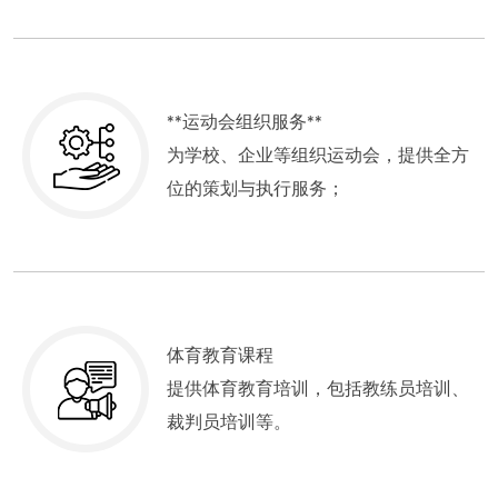
**运动会组织服务**
为学校、企业等组织运动会，提供全方
位的策划与执行服务；
体育教育课程
提供体育教育培训，包括教练员培训、
裁判员培训等。