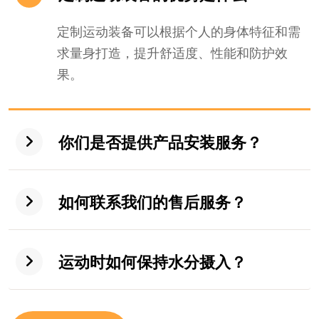
定制运动装备可以根据个人的身体特征和需
求量身打造，提升舒适度、性能和防护效
果。
你们是否提供产品安装服务？
如何联系我们的售后服务？
运动时如何保持水分摄入？