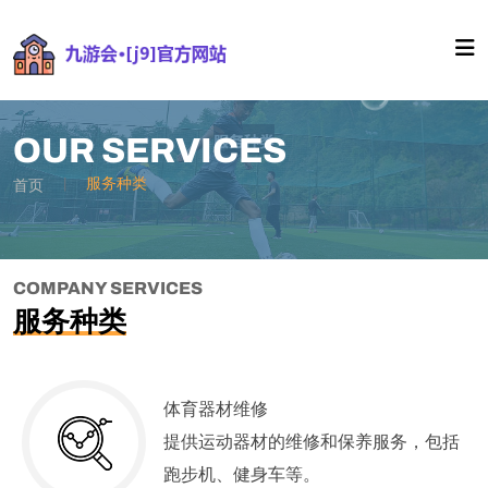
OUR SERVICES
服务种类
首页
COMPANY SERVICES
服务种类
体育器材维修
提供运动器材的维修和保养服务，包括
跑步机、健身车等。