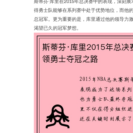
斯蒂芬·库里在2015年总决赛中的表现，深刻
得勇士队能够在系列赛中处于优势地位，而他
总冠军。更为重要的是，库里通过他的领导力
渴望已久的冠军梦想。