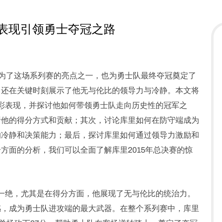
艳表现引领勇士夺冠之路
现成为了这场系列赛的亮点之一，也为勇士队最终夺冠奠定了
，还在关键时刻展示了他无与伦比的领导力与冷静。本文将
精彩表现，并探讨他如何带领勇士队走向历史性的冠军之
析他的得分方式和贡献；其次，讨论库里如何在防守端成为
的冷静和决策能力；最后，探讨库里如何通过领导力激励和
方面的分析，我们可以全面了解库里2015年总决赛的惊
称一绝，尤其是在得分方面，他展现了无与伦比的统治力。
感，成为勇士队进攻端的最大武器。在整个系列赛中，库里