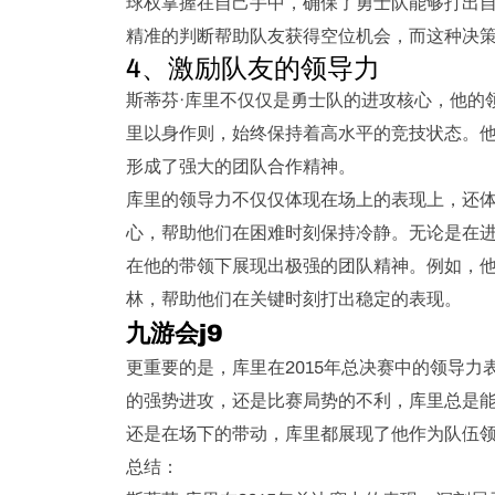
球权掌握在自己手中，确保了勇士队能够打出
精准的判断帮助队友获得空位机会，而这种决策
4、激励队友的领导力
斯蒂芬·库里不仅仅是勇士队的进攻核心，他的
里以身作则，始终保持着高水平的竞技状态。
形成了强大的团队合作精神。
库里的领导力不仅仅体现在场上的表现上，还
心，帮助他们在困难时刻保持冷静。无论是在
在他的带领下展现出极强的团队精神。例如，他
林，帮助他们在关键时刻打出稳定的表现。
九游会j9
更重要的是，库里在2015年总决赛中的领导力
的强势进攻，还是比赛局势的不利，库里总是
还是在场下的带动，库里都展现了他作为队伍
总结：