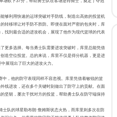
他单场砍下37分，帮助勇士队在客场逆转骑士，奠定了夺冠
还能够利用快速的运球突破对手防线，制造出高效的投篮机
速的转移球让对手防不胜防。即便在面对严密的包夹时，库
动，找到最合适的进攻机会，展现了他作为现代篮球的代表
供了更多选择。每当勇士队需要进攻突破时，库里总能凭借
友创造空位投篮。总的来说，库里不仅是得分机器，更是进
决赛中展现出了巨大的进攻火力。
决赛中，他的防守表现同样不容忽视。库里凭借着敏锐的篮
的外线进攻，还在多个关键时刻做出了防守上的贡献。在面
端的坚韧，屡次干扰对方的投篮，帮助勇士队在防守端保持
骑士队的球星勒布朗·詹姆斯状态火热，而库里则多次在防