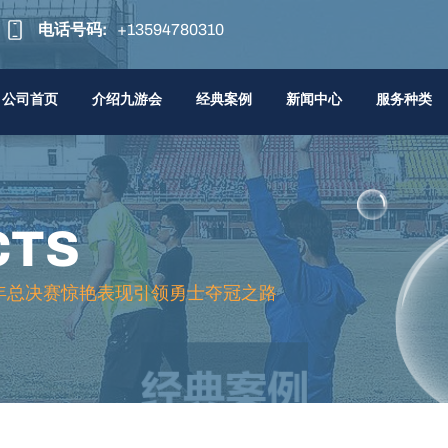
电话号码:
+13594780310
公司首页
介绍九游会
经典案例
新闻中心
服务种类
CTS
15年总决赛惊艳表现引领勇士夺冠之路