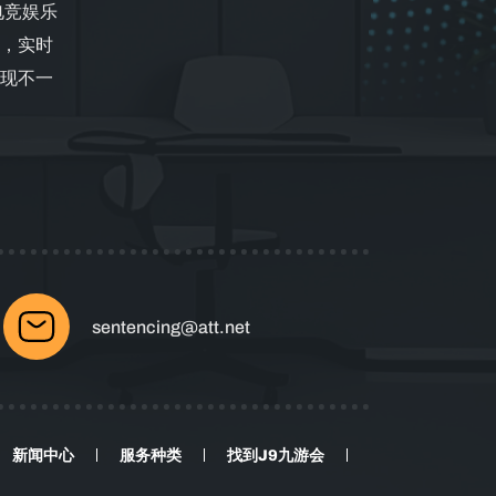
式电竞娱乐
事，实时
现不一
sentencing@att.net
新闻中心
服务种类
找到J9九游会