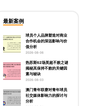
最新案例
球员个人品牌塑造对商业
合作机会的深远影响与价
值分析
2026-08-06
热苏斯62场英超不败之谜
揭秘其保持不败的关键因
素与秘诀
2026-08-03
澳门青年联赛对青年球员
社交媒体影响力的探讨与
分析