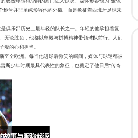
的成熟球感和冷静的射门让人惊叹。媒体形容他为“金色
“金童”。这个称号并非单纯形容他的外貌，而是象征着西班牙足球未
这是俱乐部历史上最年轻的队长之一。年轻的他承担着复
义。无论胜负，他都以坚毅与拼搏精神带领球队前行。人们
金子般的心和担当。
传播至全欧洲。每当他进球后微笑的瞬间，媒体与球迷都被
雷斯少年时期最具代表性的象征，也奠定了他日后“传奇