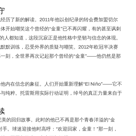
守
号也经历了新的解读。2011年他以创纪录的转会费加盟切尔
体开始嘲笑这个曾经的“金童”已不再闪耀，有的甚至讽刺
斯的人都知道，这段沉寂正是他性格中坚韧与信念的体现。
默默训练，忍受外界的质疑与嘲笑。2012年欧冠半决赛
一刻，全世界再次记起那个曾经的“金童”——他仍然是那
在信念的象征。人们开始重新理解“El Niño”——它不
心与纯粹。托雷斯用实际行动证明，绰号的真正力量来自于
续
完美的回归故事。此时的他已不再是那个青春洋溢的“金
射手。球迷迎接他时高呼：“欢迎回家，金童！”那一刻，