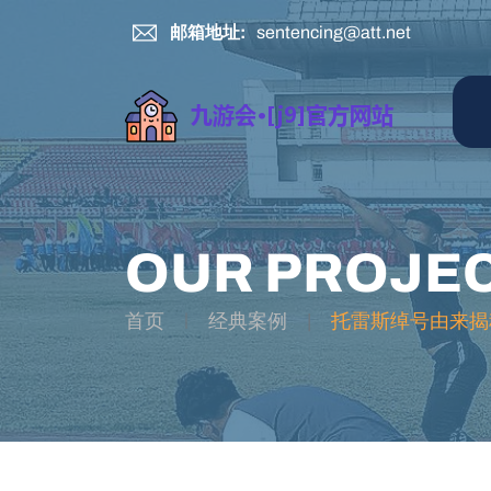
邮箱地址:
sentencing@att.net
OUR PROJE
首页
经典案例
托雷斯绰号由来揭