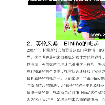
2、英伦风暴：El Niño的崛起
2007年，托雷斯转会加盟英超豪门利物浦，他的另
界。这个昵称最初来自西班牙媒体对他的称呼
物浦后，英国媒体与球迷也沿用这一称号，将
在利物浦的首个赛季，托雷斯迅速征服了安菲尔
最具威胁的前锋之一。人们常说，“当El Niñ
与激情结合的踢法，让“孩子”的称号更具象征
值得一提的是，托雷斯自己对“El Niño”这
因为它让我记得，足球最初带给我的是快乐，而