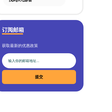
订阅邮箱
获取最新的优惠政策
提交