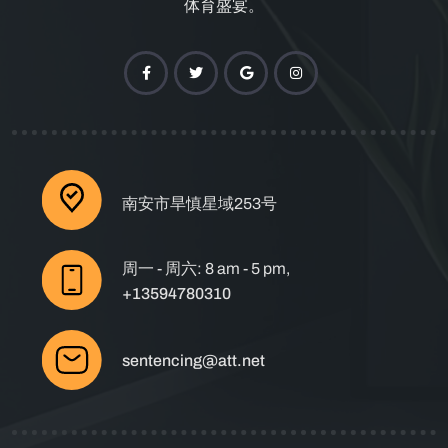
体育盛宴。
南安市旱慎星域253号
周一 - 周六: 8 am - 5 pm,
+13594780310
sentencing@att.net