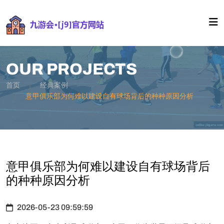
OUR PROJECTS
首页
经典案例
意甲俱乐部为何难以建设自有球场背后的种种原因分析
意甲俱乐部为何难以建设自有球场背后
的种种原因分析
2026-05-23 09:59:59