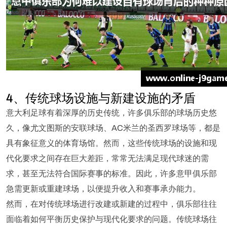
4、传统球场设施与新建设施的矛盾
意大利足球有着深厚的历史传统，许多俱乐部的球场历史悠
久，像尤文图斯的安联球场、AC米兰的圣西罗球场等，都是
具有象征意义的体育场馆。然而，这些传统球场的设施和现
代化要求之间存在巨大差距，常常无法满足现代球迷的需
求，甚至无法符合国际赛事的标准。因此，许多意甲俱乐部
急需更新或重建球场，以便提升收入和赛事承办能力。
然而，在对传统球场进行改建或新建的过程中，俱乐部往往
面临着如何平衡历史保护与现代化要求的问题。传统球场往