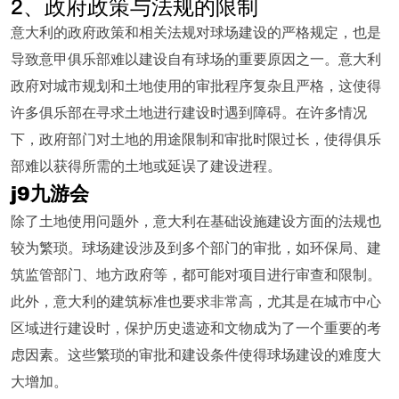
2、政府政策与法规的限制
意大利的政府政策和相关法规对球场建设的严格规定，也是
导致意甲俱乐部难以建设自有球场的重要原因之一。意大利
政府对城市规划和土地使用的审批程序复杂且严格，这使得
许多俱乐部在寻求土地进行建设时遇到障碍。在许多情况
下，政府部门对土地的用途限制和审批时限过长，使得俱乐
部难以获得所需的土地或延误了建设进程。
j9九游会
除了土地使用问题外，意大利在基础设施建设方面的法规也
较为繁琐。球场建设涉及到多个部门的审批，如环保局、建
筑监管部门、地方政府等，都可能对项目进行审查和限制。
此外，意大利的建筑标准也要求非常高，尤其是在城市中心
区域进行建设时，保护历史遗迹和文物成为了一个重要的考
虑因素。这些繁琐的审批和建设条件使得球场建设的难度大
大增加。