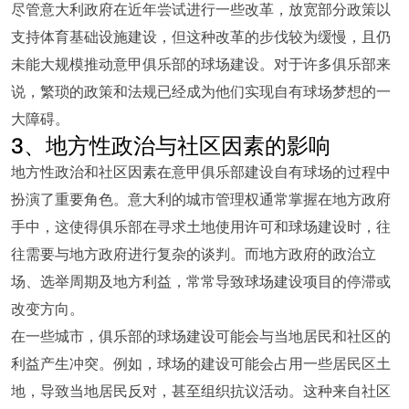
尽管意大利政府在近年尝试进行一些改革，放宽部分政策以
支持体育基础设施建设，但这种改革的步伐较为缓慢，且仍
未能大规模推动意甲俱乐部的球场建设。对于许多俱乐部来
说，繁琐的政策和法规已经成为他们实现自有球场梦想的一
大障碍。
3、地方性政治与社区因素的影响
地方性政治和社区因素在意甲俱乐部建设自有球场的过程中
扮演了重要角色。意大利的城市管理权通常掌握在地方政府
手中，这使得俱乐部在寻求土地使用许可和球场建设时，往
往需要与地方政府进行复杂的谈判。而地方政府的政治立
场、选举周期及地方利益，常常导致球场建设项目的停滞或
改变方向。
在一些城市，俱乐部的球场建设可能会与当地居民和社区的
利益产生冲突。例如，球场的建设可能会占用一些居民区土
地，导致当地居民反对，甚至组织抗议活动。这种来自社区