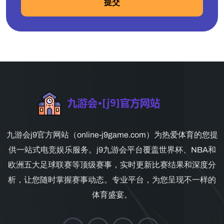
提交
九游会j9官方网站（online-j9game.com）为热爱体育的您提
供一站式电竞娱乐服务。j9九游会平台覆盖世界杯、NBA和
欧洲五大足球联赛等顶级赛事，实时更新比赛结果和深度分
析，让您随时掌握赛事动态。专业平台，为您呈现不一样的
体育盛宴。