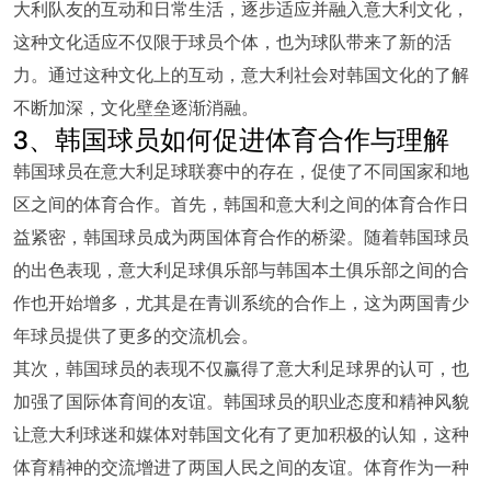
大利队友的互动和日常生活，逐步适应并融入意大利文化，
这种文化适应不仅限于球员个体，也为球队带来了新的活
力。通过这种文化上的互动，意大利社会对韩国文化的了解
不断加深，文化壁垒逐渐消融。
3、韩国球员如何促进体育合作与理解
韩国球员在意大利足球联赛中的存在，促使了不同国家和地
区之间的体育合作。首先，韩国和意大利之间的体育合作日
益紧密，韩国球员成为两国体育合作的桥梁。随着韩国球员
的出色表现，意大利足球俱乐部与韩国本土俱乐部之间的合
作也开始增多，尤其是在青训系统的合作上，这为两国青少
年球员提供了更多的交流机会。
其次，韩国球员的表现不仅赢得了意大利足球界的认可，也
加强了国际体育间的友谊。韩国球员的职业态度和精神风貌
让意大利球迷和媒体对韩国文化有了更加积极的认知，这种
体育精神的交流增进了两国人民之间的友谊。体育作为一种