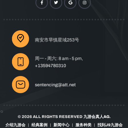
南安市旱慎星域253号
周一 - 周六: 8 am - 5 pm,
+13594780310
sentencing@att.net
© 2026 ALL RIGHTS RESERVED
九游会真人AG
.
介绍九游会
经典案例
新闻中心
服务种类
找到J9九游会