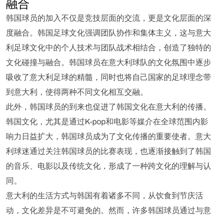
融合
韩国球员的加入不仅是竞技层面的交流，更是文化层面的深
度融合。韩国足球文化强调团队协作和集体主义，这与意大
利足球文化中的个人技术与团队战术相结合，创造了独特的
文化碰撞与融合。韩国球员在意大利球队的文化氛围中逐步
吸收了意大利足球的精髓，同时也将自己国家的足球理念带
到意大利，使得两种不同文化相互交融。
此外，韩国球员的到来也促进了韩国文化在意大利的传播。
韩国文化，尤其是通过K-pop和电影等媒介在全球范围内影
响力日益扩大，韩国球员成为了文化传播的重要使者。意大
利球迷通过关注韩国球员的比赛表现，也逐渐接触到了韩国
的音乐、电影以及传统文化，形成了一种跨文化的理解与认
同。
意大利的生活方式与韩国有着诸多不同，从饮食到节庆活
动，文化差异是不可避免的。然而，许多韩国球员通过与意