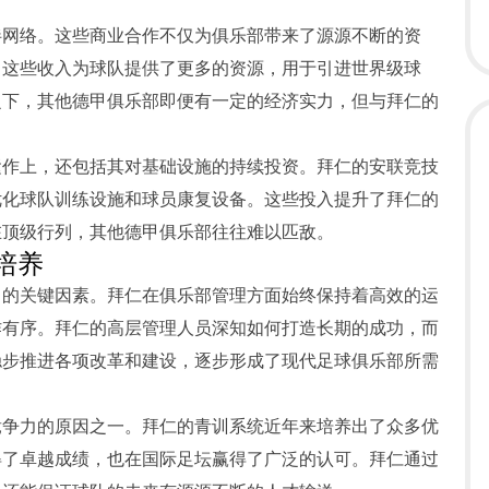
伴网络。这些商业合作不仅为俱乐部带来了源源不断的资
。这些收入为球队提供了更多的资源，用于引进世界级球
之下，其他德甲俱乐部即便有一定的经济实力，但与拜仁的
运作上，还包括其对基础设施的持续投资。拜仁的安联竞技
优化球队训练设施和球员康复设备。这些投入提升了拜仁的
在顶级行列，其他德甲俱乐部往往难以匹敌。
培养
甲的关键因素。拜仁在俱乐部管理方面始终保持着高效的运
作有序。拜仁的高层管理人员深知如何打造长期的成功，而
稳步推进各项改革和建设，逐步形成了现代足球俱乐部所需
竞争力的原因之一。拜仁的青训系统近年来培养出了众多优
得了卓越成绩，也在国际足坛赢得了广泛的认可。拜仁通过