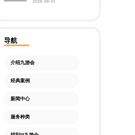
2026-08-01
导航
介绍九游会
经典案例
新闻中心
服务种类
找到j9九游会