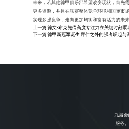
未来，若其他德甲俱乐部希望改变现状，首先
更多资源，并且在联赛整体竞争环境和国际市
实现多强竞争，走向更加均衡和富有活力的未
上一篇
德文·布克凭借高度专注力在关键时刻展
下一篇
德甲新冠军诞生 拜仁之外的强者崛起与
九游会j
服务。