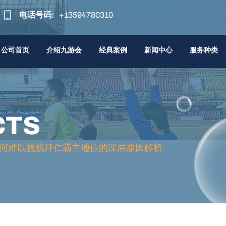
电话号码:
+13594780310
公司首页
介绍九游会
经典案例
新闻中心
服务种类
CTS
何难以挑战拜仁霸主地位的深层原因解析