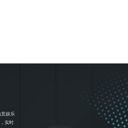
式电竞娱乐
事，实时