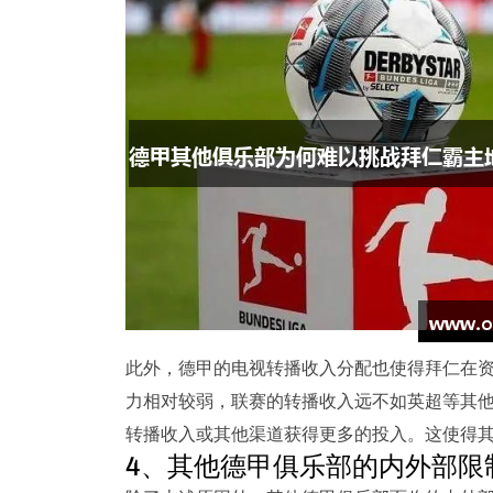
此外，德甲的电视转播收入分配也使得拜仁在
力相对较弱，联赛的转播收入远不如英超等其
转播收入或其他渠道获得更多的投入。这使得
4、其他德甲俱乐部的内外部限