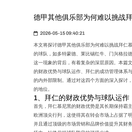
德甲其他俱乐部为何难以挑战
2026-05-15 09:40:21
本文将探讨德甲其他俱乐部为何难以挑战拜仁
的球队，如多特蒙德、莱比锡红牛、门兴格拉
这一现象的背后，有着复杂的深层原因。本篇
的财政优势与球队运作、拜仁的成功管理体系
的内外部限制。通过对这四个方面的深入探讨
的地位。
1、拜仁的财政优势与球队运作
首先，拜仁慕尼黑的财政优势是其长期保持霸
欧洲顶尖行列，这使得其在转会市场上占据了
并且通过顶级的市场营销和品牌价值提升其财