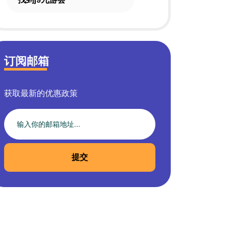
订阅邮箱
获取最新的优惠政策
提交