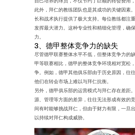
自己培养的球员，不仅节约了巨额的转会费用
此外，拜仁的教练团队也是其成功的关键因素
长和战术执行提供了极大支持。每位教练都注
发挥最大潜力。这种专业性和精细化管理，确
力。
3、德甲整体竞争力的缺失
尽管德甲联赛整体水平不低，但整体竞争力的
甲等联赛相比，德甲的整体竞争环境相对宽松
争。例如，德甲其他俱乐部由于历史原因，往
他们在转会市场上难以与拜仁抗衡。
另外，德甲俱乐部的运营模式与拜仁存在差距
源、管理等方面的差异，往往无法形成有效的
间有时能够挑战拜仁，但由于财力有限，一旦
以持续对拜仁构成威胁。