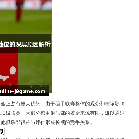
资金上占有更大优势。由于德甲联赛整体的观众和市场影响
他顶级联赛。大部分德甲俱乐部的资金来源有限，难以通过
其他俱乐部很难与拜仁形成长期的竞争关系。
制