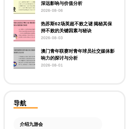
深远影响与价值分析
2026-08-06
热苏斯62场英超不败之谜 揭秘其保
持不败的关键因素与秘诀
2026-08-03
澳门青年联赛对青年球员社交媒体影
响力的探讨与分析
2026-08-01
导航
介绍九游会