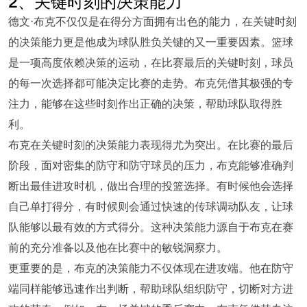
2、关键时刻的决策能力
德文·布克不仅仅是在得分方面拥有出色的能力，在关键时刻
的决策能力更是他成为球队胜负关键的又一重要因素。篮球
是一项高度依赖决策的运动，在比赛最后的关键时刻，球员
的每一次选择都可能决定比赛的走势。布克凭借其极强的专
注力，能够在这些时刻作出正确的决策，帮助球队取得胜
利。
布克在关键时刻的决策能力表现得尤为突出。在比赛的最后
阶段，面对密集的防守和防守球员的压力，布克能够准确判
断出最佳进攻时机，做出合理的投篮选择。有时候他会选择
自己单打得分，有时候则会通过快速的传球调动队友，让球
队能够以最有效的方式得分。这种决策能力源自于布克在赛
前的充分准备以及他在比赛中的敏锐洞察力。
更重要的是，布克的决策能力不仅体现在进攻端。他在防守
端同样能够迅速作出判断，帮助球队组织防守，切断对方进