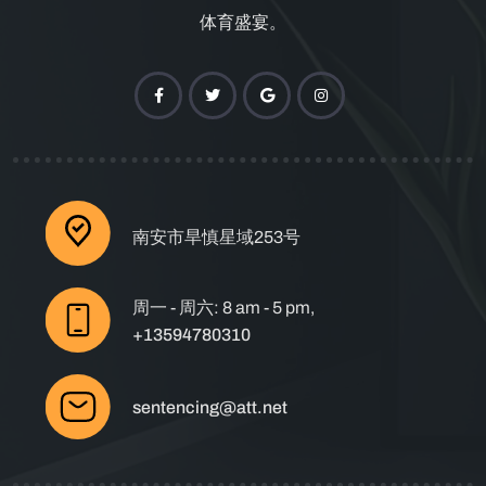
体育盛宴。
南安市旱慎星域253号
周一 - 周六: 8 am - 5 pm,
+13594780310
sentencing@att.net