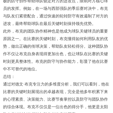
极的防守协作帮助球队锁定对方的进攻点，限制对方核心球
员的发挥。例如，在一场与西部强队的季后赛对决中，布克
与队友们紧密配合，通过快速的轮转防守有效遏制了对方的
进攻，最终帮助球队在最后关键时刻保持领先优势。
此外，布克的团队协作精神也是他成为球队关键球员的重要
原因之一。在比赛的关键时刻，布克懂得如何利用队友的优
势，做出正确的传球决策，帮助队友轻松得分。这种团队协
作不仅让布克自身表现得更加出色，也让球队在比赛的关键
时刻更具整体性。布克的防守与协作能力，彰显了他在比赛
中不可替代的地位。
总结：
通过对德文·布克专注力的多维度分析，我们可以看到，他在
比赛的关键时刻展现出的卓越表现，完全是他多年积累下来
的心理素质、决策能力、比赛节奏掌控以及防守与团队协作
的综合体现。布克不仅仅是一位出色的得分手，他更是太阳