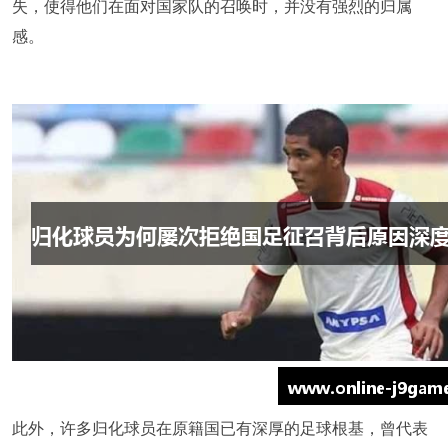
失，使得他们在面对国家队的召唤时，并没有强烈的归属
感。
此外，许多归化球员在原籍国已有深厚的足球根基，曾代表