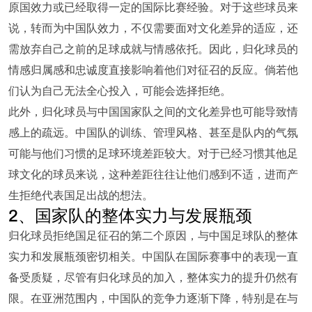
原国效力或已经取得一定的国际比赛经验。对于这些球员来
说，转而为中国队效力，不仅需要面对文化差异的适应，还
需放弃自己之前的足球成就与情感依托。因此，归化球员的
情感归属感和忠诚度直接影响着他们对征召的反应。倘若他
们认为自己无法全心投入，可能会选择拒绝。
此外，归化球员与中国国家队之间的文化差异也可能导致情
感上的疏远。中国队的训练、管理风格、甚至是队内的气氛
可能与他们习惯的足球环境差距较大。对于已经习惯其他足
球文化的球员来说，这种差距往往让他们感到不适，进而产
生拒绝代表国足出战的想法。
2、国家队的整体实力与发展瓶颈
归化球员拒绝国足征召的第二个原因，与中国足球队的整体
实力和发展瓶颈密切相关。中国队在国际赛事中的表现一直
备受质疑，尽管有归化球员的加入，整体实力的提升仍然有
限。在亚洲范围内，中国队的竞争力逐渐下降，特别是在与