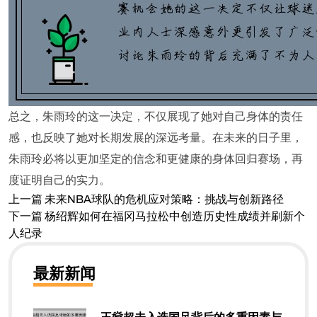
总之，朱雨玲的这一决定，不仅展现了她对自己身体的责任
感，也反映了她对长期发展的深远考量。在未来的日子里，
朱雨玲必将以更加坚定的信念和更健康的身体回归赛场，再
度证明自己的实力。
上一篇
未来NBA球队的危机应对策略：挑战与创新路径
下一篇
杨绍辉如何在福冈马拉松中创造历史性成绩并刷新个
人纪录
最新新闻