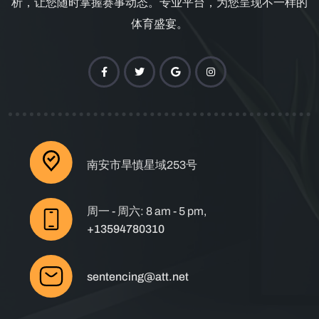
析，让您随时掌握赛事动态。专业平台，为您呈现不一样的
体育盛宴。
南安市旱慎星域253号
周一 - 周六: 8 am - 5 pm,
+13594780310
sentencing@att.net