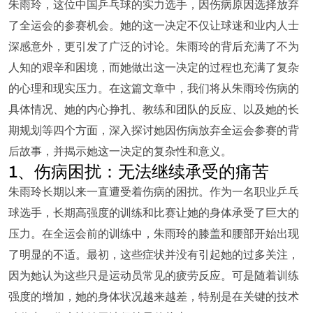
朱雨玲，这位中国乒乓球的实力选手，因伤病原因选择放弃
了全运会的参赛机会。她的这一决定不仅让球迷和业内人士
深感意外，更引发了广泛的讨论。朱雨玲的背后充满了不为
人知的艰辛和困境，而她做出这一决定的过程也充满了复杂
的心理和现实压力。在这篇文章中，我们将从朱雨玲伤病的
具体情况、她的内心挣扎、教练和团队的反应、以及她的长
期规划等四个方面，深入探讨她因伤病放弃全运会参赛的背
后故事，并揭示她这一决定的复杂性和意义。
1、伤病困扰：无法继续承受的痛苦
朱雨玲长期以来一直遭受着伤病的困扰。作为一名职业乒乓
球选手，长期高强度的训练和比赛让她的身体承受了巨大的
压力。在全运会前的训练中，朱雨玲的膝盖和腰部开始出现
了明显的不适。最初，这些症状并没有引起她的过多关注，
因为她认为这些只是运动员常见的疲劳反应。可是随着训练
强度的增加，她的身体状况越来越差，特别是在关键的技术