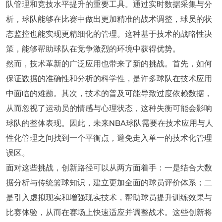
队管理和竞技水平提升的重要工具。通过实时数据采集与分
析，球队能够在比赛中做出更加精准的战术调整，球员的状
态监控也能实现更精细化的管理。这种基于技术的战略性决
策，能够帮助球队在竞争激烈的环境中获得优势。
然而，技术革新的广泛应用也带来了新的挑战。首先，如何
保证数据的准确性和分析的科学性，是许多球队在技术应用
中面临的难题。其次，技术的普及可能导致过度依赖数据，
从而忽视了运动员的情感与心理状态，这种失衡可能会影响
球队的整体表现。因此，未来NBA球队需要在技术应用与人
性化管理之间找到一个平衡点，避免走入单一的技术化管理
误区。
面对这些挑战，创新路径可以从两方面着手：一是结合大数
据分析与传统篮球知识，建立更加全面的球员评价体系；二
是引入虚拟现实和增强现实技术，帮助球员提升训练效果与
比赛体验，从而在赛场上快速适应并调整战术。这些创新将