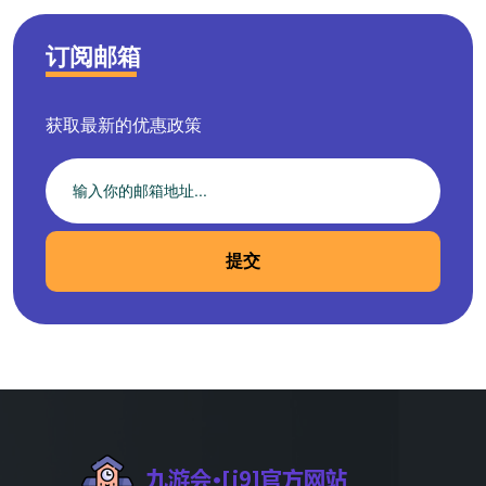
订阅邮箱
获取最新的优惠政策
提交