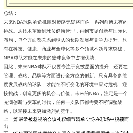
总结：
未来NBA球队的危机应对策略无疑将面临一系列前所未有的
挑战。从技术革新到球员健康管理，再到市场创新与国际化
布局，每个方面都关系到球队的长期发展与竞争力提升。只
有在科技、健康、商业与全球化等多个领域不断寻求突破，
NBA球队才能在未来的篮球竞争中占据优势。
因此，未来NBA球队不仅要专注于竞技层面的提升，还要在
管理、战略、品牌等方面进行全方位的创新。只有具备多维
度发展战略的球队，才能在不断变化的环境中应对危机，迎
接挑战，创造更多的机会与价值。未来的NBA，注定是一个
充满创新与变革的时代，任何一支队伍都需要不断调整战
略，以迎接未来更加激烈的竞争。
上一篇
最常被忽视的会议礼仪细节清单 让你在职场中脱颖而
出