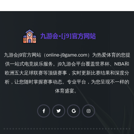
九游会j9官方网站（online-j9game.com）为热爱体育的您提
供一站式电竞娱乐服务。j9九游会平台覆盖世界杯、NBA和
欧洲五大足球联赛等顶级赛事，实时更新比赛结果和深度分
析，让您随时掌握赛事动态。专业平台，为您呈现不一样的
体育盛宴。