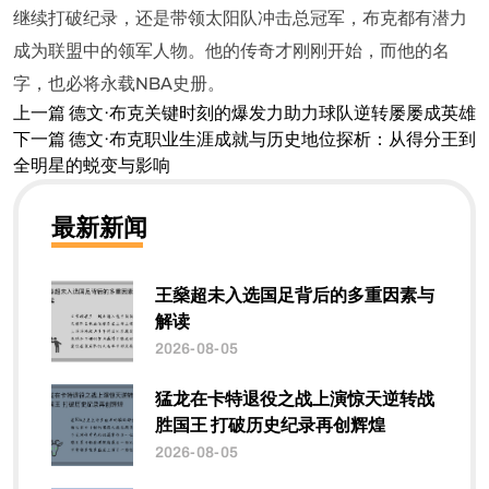
继续打破纪录，还是带领太阳队冲击总冠军，布克都有潜力
成为联盟中的领军人物。他的传奇才刚刚开始，而他的名
字，也必将永载NBA史册。
上一篇
德文·布克关键时刻的爆发力助力球队逆转屡屡成英雄
下一篇
德文·布克职业生涯成就与历史地位探析：从得分王到
全明星的蜕变与影响
最新新闻
王燊超未入选国足背后的多重因素与
解读
2026-08-05
猛龙在卡特退役之战上演惊天逆转战
胜国王 打破历史纪录再创辉煌
2026-08-05