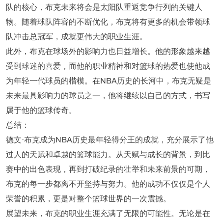
队的核心，布克未来将会是太阳队重返竞争行列的关键人
物。随着球队阵容的不断优化，布克将有更多的机会带领球
队冲击总冠军，成就更伟大的职业生涯。
此外，布克在球场外的影响力也日益增长。他的形象越来越
受到球迷的喜爱，而他的职业精神和对篮球的热爱也使他成
为年轻一代球员的楷模。在NBA历史的长河中，布克无疑是
未来最具影响力的球员之一，他将继续以自己的方式，书写
属于他的篮球传奇。
总结：
德文·布克成为NBA历史最年轻得分王的成就，充分展示了他
过人的天赋和卓越的篮球能力。从天赋与成长的背景，到比
赛中的出色表现，再到打破纪录的壮举和未来前景的可期，
布克的每一步都离不开坚持与努力。他的成功不仅仅是个人
荣誉的积累，更是对整个篮球世界的一次震撼。
展望未来，布克的职业生涯充满了无限的可能性。无论是在