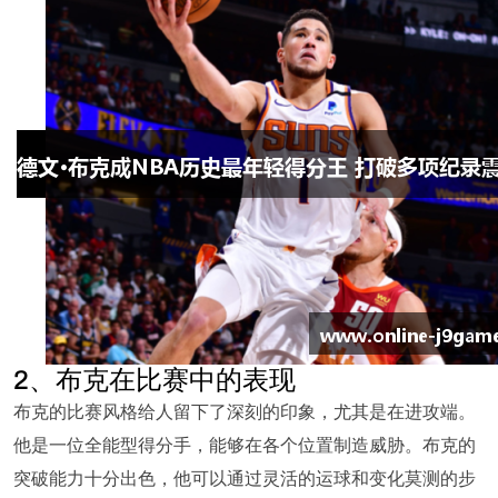
2、布克在比赛中的表现
布克的比赛风格给人留下了深刻的印象，尤其是在进攻端。
他是一位全能型得分手，能够在各个位置制造威胁。布克的
突破能力十分出色，他可以通过灵活的运球和变化莫测的步