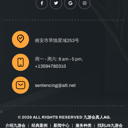
南安市旱慎星域253号
周一 - 周六: 8 am - 5 pm,
+13594780310
sentencing@att.net
© 2026 ALL RIGHTS RESERVED
九游会真人AG
.
介绍九游会
经典案例
新闻中心
服务种类
找到J9九游会