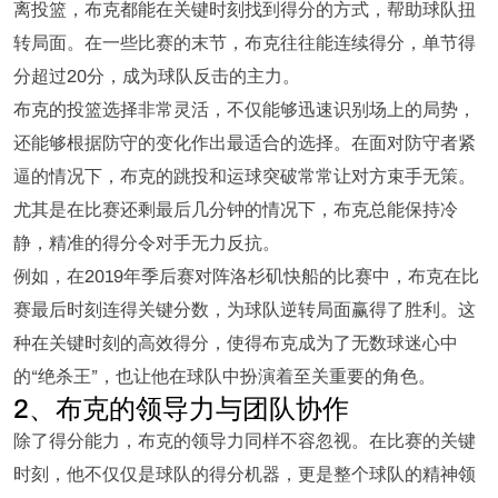
离投篮，布克都能在关键时刻找到得分的方式，帮助球队扭
转局面。在一些比赛的末节，布克往往能连续得分，单节得
分超过20分，成为球队反击的主力。
布克的投篮选择非常灵活，不仅能够迅速识别场上的局势，
还能够根据防守的变化作出最适合的选择。在面对防守者紧
逼的情况下，布克的跳投和运球突破常常让对方束手无策。
尤其是在比赛还剩最后几分钟的情况下，布克总能保持冷
静，精准的得分令对手无力反抗。
例如，在2019年季后赛对阵洛杉矶快船的比赛中，布克在比
赛最后时刻连得关键分数，为球队逆转局面赢得了胜利。这
种在关键时刻的高效得分，使得布克成为了无数球迷心中
的“绝杀王”，也让他在球队中扮演着至关重要的角色。
2、布克的领导力与团队协作
除了得分能力，布克的领导力同样不容忽视。在比赛的关键
时刻，他不仅仅是球队的得分机器，更是整个球队的精神领