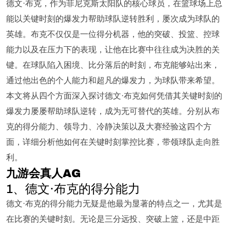
德文·布克，作为菲尼克斯太阳队的核心球员，在篮球场上总
能以关键时刻的爆发力帮助球队逆转胜利，屡次成为球队的
英雄。布克不仅仅是一位得分机器，他的突破、投篮、控球
能力以及在压力下的表现，让他在比赛中往往成为决胜的关
键。在球队陷入困境、比分落后的时刻，布克能够站出来，
通过他出色的个人能力和超凡的爆发力，为球队带来希望。
本文将从四个方面深入探讨德文·布克如何凭借其关键时刻的
爆发力屡屡帮助球队逆转，成为无可替代的英雄。分别从布
克的得分能力、领导力、冷静决策以及大赛经验这四个方
面，详细分析他如何在关键时刻掌控比赛，带领球队走向胜
利。
九游会真人AG
1、德文·布克的得分能力
德文·布克的得分能力无疑是他最为显著的特点之一，尤其是
在比赛的关键时刻。无论是三分远投、突破上篮，还是中距