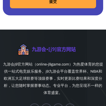
提交
九游会j9官方网站（online-j9game.com）为热爱体育的您提
供一站式电竞娱乐服务。j9九游会平台覆盖世界杯、NBA和
欧洲五大足球联赛等顶级赛事，实时更新比赛结果和深度分
析，让您随时掌握赛事动态。专业平台，为您呈现不一样的
体育盛宴。