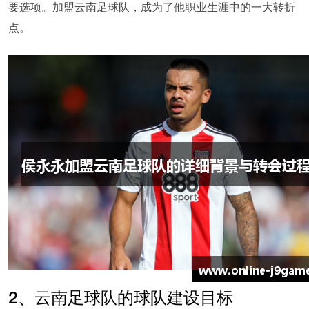
要选项。加盟云南足球队，成为了他职业生涯中的一大转折
点。
2、云南足球队的球队建设目标