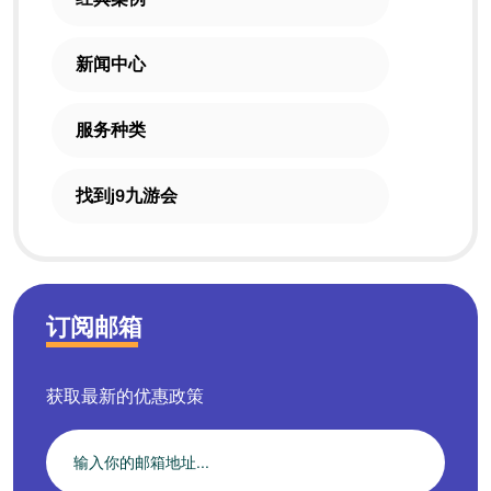
新闻中心
服务种类
找到j9九游会
订阅邮箱
获取最新的优惠政策