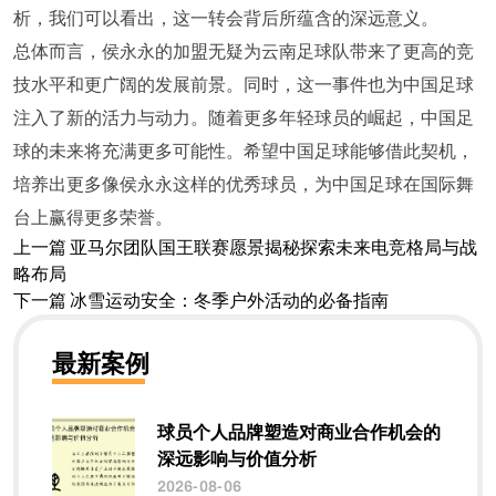
析，我们可以看出，这一转会背后所蕴含的深远意义。
总体而言，侯永永的加盟无疑为云南足球队带来了更高的竞
技水平和更广阔的发展前景。同时，这一事件也为中国足球
注入了新的活力与动力。随着更多年轻球员的崛起，中国足
球的未来将充满更多可能性。希望中国足球能够借此契机，
培养出更多像侯永永这样的优秀球员，为中国足球在国际舞
台上赢得更多荣誉。
上一篇
亚马尔团队国王联赛愿景揭秘探索未来电竞格局与战
略布局
下一篇
冰雪运动安全：冬季户外活动的必备指南
最新案例
球员个人品牌塑造对商业合作机会的
深远影响与价值分析
2026-08-06