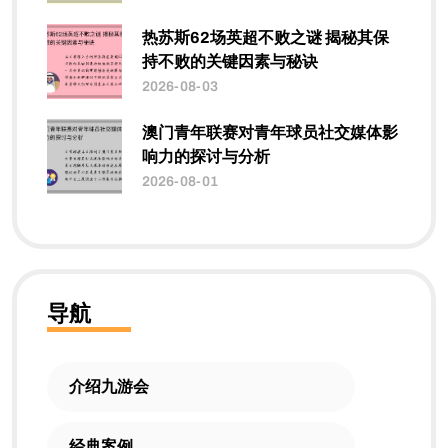
热苏斯62场英超不败之谜 揭秘其保
持不败的关键因素与秘诀
2026-08-03
澳门青年联赛对青年球员社交媒体影
响力的探讨与分析
2026-08-01
导航
介绍九游会
经典案例