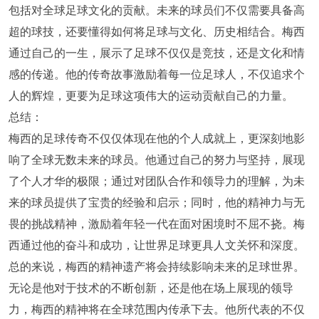
包括对全球足球文化的贡献。未来的球员们不仅需要具备高
超的球技，还要懂得如何将足球与文化、历史相结合。梅西
通过自己的一生，展示了足球不仅仅是竞技，还是文化和情
感的传递。他的传奇故事激励着每一位足球人，不仅追求个
人的辉煌，更要为足球这项伟大的运动贡献自己的力量。
总结：
梅西的足球传奇不仅仅体现在他的个人成就上，更深刻地影
响了全球无数未来的球员。他通过自己的努力与坚持，展现
了个人才华的极限；通过对团队合作和领导力的理解，为未
来的球员提供了宝贵的经验和启示；同时，他的精神力与无
畏的挑战精神，激励着年轻一代在面对困境时不屈不挠。梅
西通过他的奋斗和成功，让世界足球更具人文关怀和深度。
总的来说，梅西的精神遗产将会持续影响未来的足球世界。
无论是他对于技术的不断创新，还是他在场上展现的领导
力，梅西的精神将在全球范围内传承下去。他所代表的不仅