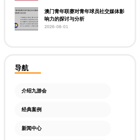
澳门青年联赛对青年球员社交媒体影
响力的探讨与分析
2026-08-01
导航
介绍九游会
经典案例
新闻中心