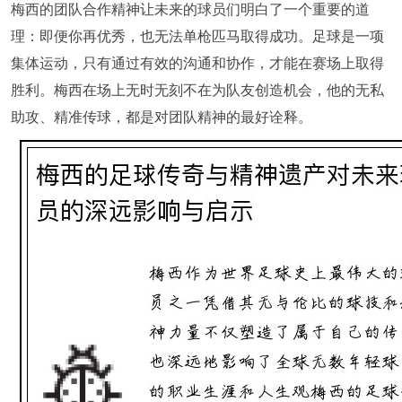
梅西的团队合作精神让未来的球员们明白了一个重要的道
理：即便你再优秀，也无法单枪匹马取得成功。足球是一项
集体运动，只有通过有效的沟通和协作，才能在赛场上取得
胜利。梅西在场上无时无刻不在为队友创造机会，他的无私
助攻、精准传球，都是对团队精神的最好诠释。