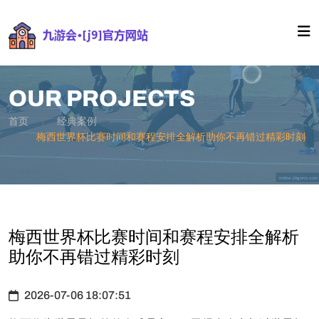
OUR PROJECTS
首页
经典案例
梅西世界杯比赛时间和赛程安排全解析助你不再错过精彩时刻
梅西世界杯比赛时间和赛程安排全解析
助你不再错过精彩时刻
2026-07-06 18:07:51