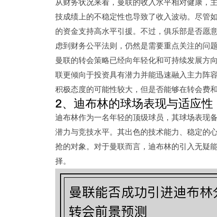
从财务状况来看，曼联的收入水平相对健康，
技成绩上的不稳定性也导致了收入波动。尽管
的资金支持高水平引援。不过，俱乐部是否愿
虑到财务公平法则，仍然是需要重点关注的问
曼联的转会策略已经向年轻化和可持续发展方
联更倾向于投资具有潜力并能迅速融入主力阵
积极态度的可能性较大，但是否能够在转会费
2、迪布林的球场表现与适应性
迪布林作为一名年轻的顶级球员，其球场表现
潜力与竞技水平。其出色的技术能力、稳定的
抢的对象。对于曼联而言，迪布林的引入无疑
择。