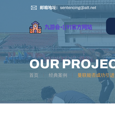
邮箱地址:
sentencing@att.net
OUR PROJE
首页
经典案例
曼联能否成功引进