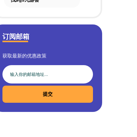
订阅邮箱
获取最新的优惠政策
提交