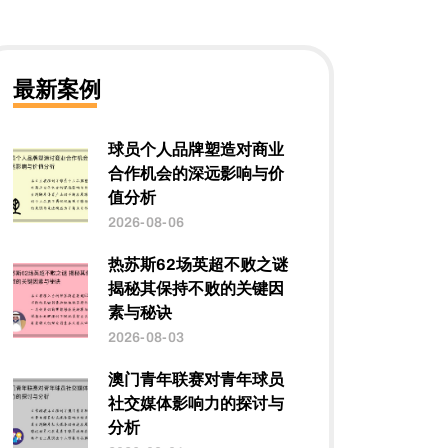
最新案例
球员个人品牌塑造对商业
合作机会的深远影响与价
值分析
2026-08-06
热苏斯62场英超不败之谜
揭秘其保持不败的关键因
素与秘诀
2026-08-03
澳门青年联赛对青年球员
社交媒体影响力的探讨与
分析