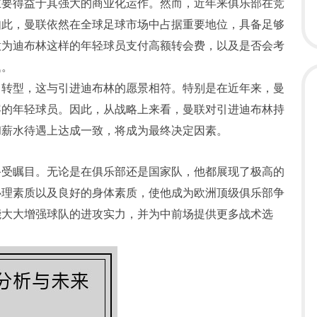
主要得益于其强大的商业化运作。然而，近年来俱乐部在竞
如此，曼联依然在全球足球市场中占据重要地位，具备足够
意为迪布林这样的年轻球员支付高额转会费，以及是否会考
题。
向转型，这与引进迪布林的愿景相符。特别是在近年来，曼
容的年轻球员。因此，从战略上来看，曼联对引进迪布林持
和薪水待遇上达成一致，将成为最终决定因素。
备受瞩目。无论是在俱乐部还是国家队，他都展现了极高的
心理素质以及良好的身体素质，使他成为欧洲顶级俱乐部争
能大大增强球队的进攻实力，并为中前场提供更多战术选