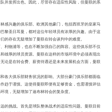
球队并发挥出色。因此，尽管存在适应性风险，但曼联的系
布林感兴趣的俱乐部。欧洲其他豪门，包括西班牙的皇家马
的巴黎圣日耳曼，都对这位年轻球员有浓厚的兴趣。由于这
它们的存在无疑增加了曼联在转会谈判中的难度。
西、利物浦等，也在不断加强自己的阵容。这些俱乐部不仅
系和雄厚的球员资源。曼联在这样的市场环境中必须表现出
。无论是在转会费、薪资待遇还是未来发展机会方面，曼联
。
则和各大俱乐部财务状况的影响。大部分豪门俱乐部都面临
操作趋于谨慎。这使得曼联即便有足够资金，也需谨慎评估
场环境，无疑增加了迪布林转会的复杂度。
长远的挑战。首先是球队整体战术的适应性问题。曼联目前