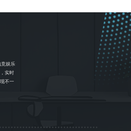
式电竞娱乐
事，实时
现不一