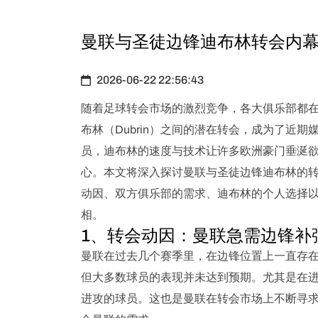
曼联与圣徒边锋迪布林转会内幕
2026-06-22 22:56:43
随着足球转会市场的激烈竞争，各大俱乐部都
布林（Dubrin）之间的潜在转会，成为了近
员，迪布林的速度与技术让许多欧洲豪门垂涎
心。本文将深入探讨曼联与圣徒边锋迪布林的
动因、双方俱乐部的需求、迪布林的个人选择
相。
1、转会动因：曼联急需边锋补
曼联在过去几个赛季里，在边锋位置上一直存
但大多数球员的表现并未达到预期。尤其是在
进攻的球员。这也是曼联在转会市场上不断寻