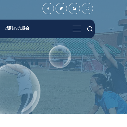
找到j9九游会