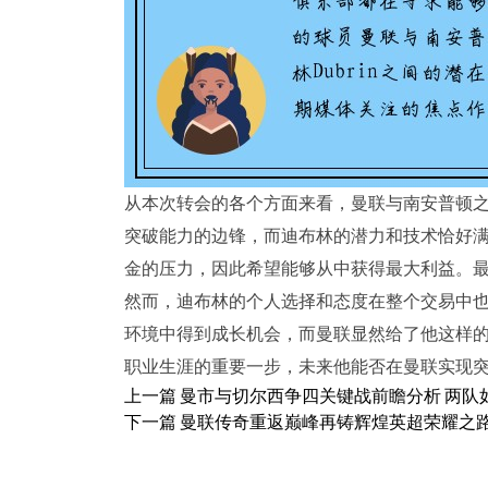
从本次转会的各个方面来看，曼联与南安普顿
突破能力的边锋，而迪布林的潜力和技术恰好
金的压力，因此希望能够从中获得最大利益。
然而，迪布林的个人选择和态度在整个交易中
环境中得到成长机会，而曼联显然给了他这样
职业生涯的重要一步，未来他能否在曼联实现
上一篇
曼市与切尔西争四关键战前瞻分析 两队
下一篇
曼联传奇重返巅峰再铸辉煌英超荣耀之