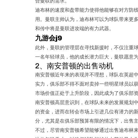
合曼联的需求。
迪布林的速度和盘带能力使得他能够在对方防
用。曼联主帅认为，迪布林可以为球队带来更
和传中将是曼联进攻端的有力武器。
九游会j9
此外，曼联的管理层在寻找新援时，不仅注重
一名年轻球员，他的成长潜力巨大，曼联愿意
2、南安普顿的出售动机
南安普顿近年来的表现并不理想，球队在英超
实力，俱乐部不得不面对卖掉一些明星球员以
市场价值正处于上升阶段，因此成为了俱乐部
南安普顿高层意识到，在球队未来的发展规划
的资金，进而在转会市场上引进几位有潜力的
分，尤其是在俱乐部预算有限的情况下，出售
不过，尽管南安普顿希望能够通过出售迪布林