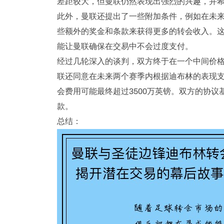
差距较大，但曼联仍然表现出强烈的兴趣，并
此外，曼联还提出了一些附加条件，例如在未
些额外的奖金和条款来获得更多的转会收入。
能让曼联确保在交易中不会过度支付。
经过几轮深入的谈判，双方终于在一个中间价格
联还同意在未来两个赛季内根据迪布林的表现
会费用可能最终超过3500万英镑。双方的协
款。
总结：