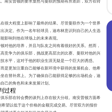
化。南安普顿的要求显然与曼联的预期有所差距，双方在转
也在很大程度上影响了最终的结果。尽管曼联作为一个世界
做出决定。作为一名年轻球员，迪布林意识到自己的人生选
可能影响到他在球场上的未来表现。
普顿对他的培养，并且与队友之间有着很好的关系。然而，
更高竞争力的俱乐部，挑战更高层次的比赛。曼联对他的兴
竞技水平，这对于他的职业生涯无疑是一个巨大的诱惑。
，而是更加注重自己能够在新环境中获得的发展机会。他希
是坐在替补席上。为了确保自己能获得足够的出场机会，迪
确自己的角色和未来发展计划。
判过程
家俱乐部在转会费的谈判上存在较大分歧。南安普顿方面希
联则希望以低于这个价格的金额完成交易。尽管双方的报价