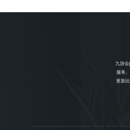
九游会j
服务。
更新比