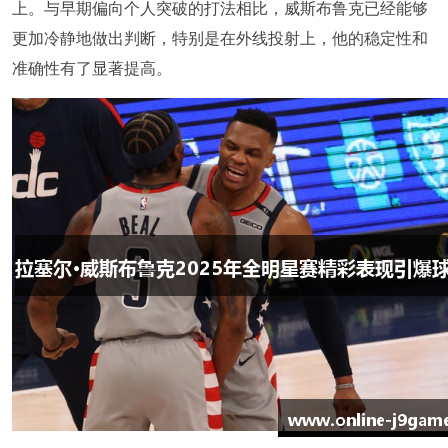
上。与早期偏向个人突破的打法相比，威斯布鲁克已经能够
更加冷静地做出判断，特别是在外线投射上，他的稳定性和
准确性有了显著提高。