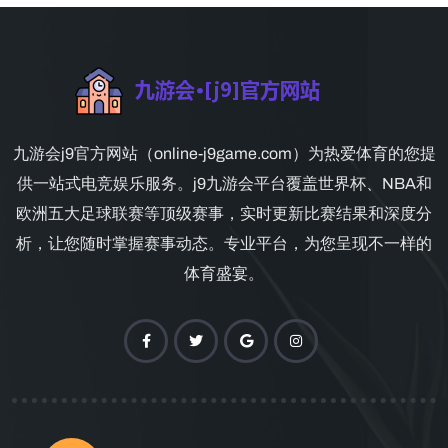
九游会j9官方网站（online-j9game.com）为热爱体育的您提
供一站式电竞娱乐服务。j9九游会平台覆盖世界杯、NBA和
欧洲五大足球联赛等顶级赛事，实时更新比赛结果和深度分
析，让您随时掌握赛事动态。专业平台，为您呈现不一样的
体育盛宴。