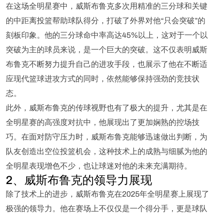
在这场全明星赛中，威斯布鲁克多次用精准的三分球和关键
的中距离投篮帮助球队得分，打破了外界对他“只会突破”的
刻板印象。他的三分球命中率高达45%以上，这对于一个以
突破为主的球员来说，是一个巨大的突破。这不仅表明威斯
布鲁克不断努力提升自己的进攻手段，也展示了他在不断适
应现代篮球进攻方式的同时，依然能够保持强劲的竞技状
态。
此外，威斯布鲁克的传球视野也有了极大的提升，尤其是在
全明星赛的高强度对抗中，他展现出了更加娴熟的控场技
巧。在面对防守压力时，威斯布鲁克能够迅速做出判断，为
队友创造出空位投篮机会，这种技术上的成熟与细腻为他的
全明星表现增色不少，也让球迷对他的未来充满期待。
2、威斯布鲁克的领导力展现
除了技术上的进步，威斯布鲁克在2025年全明星赛上展现了
极强的领导力。他在赛场上不仅仅是一个得分手，更是球队