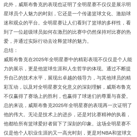
此外，威斯布鲁克的表现也证明了全明星赛不仅仅是展示明
星球员个人魅力的时刻，它还是一个传递篮球文化、激励球
迷和观众的平台。全明星赛让人们看到了篮球的多样性，看
到了一位超级球员如何在激烈的比赛中仍然保持对比赛的热
爱，并通过实际行动去诠释篮球的魅力。
总结：
威斯布鲁克在2025年全明星赛中的精彩表现不仅仅是个人能
力的展示，更是他篮球生涯和人生哲学的体现。通过不断提
升自己的技术水平，展现出卓越的领导力，与其他球员的精
彩互动，以及对全明星赛文化意义的深刻理解，威斯布鲁克
不仅赢得了赛场上的胜利，也赢得了球迷们的尊重与喜爱。
总的来说，威斯布鲁克2025年全明星赛的表现再一次证明了
他的伟大。无论是技术上的进步，还是对比赛精神的执着，
他都给所有篮球爱好者留下了深刻的印象。这场全明星赛不
仅是他个人职业生涯的又一高光时刻，更是对NBA和篮球文