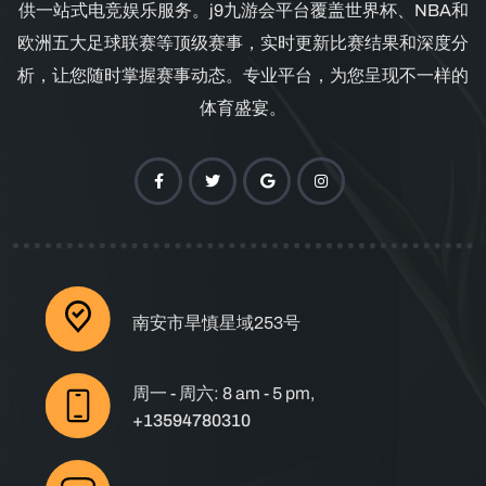
供一站式电竞娱乐服务。j9九游会平台覆盖世界杯、NBA和
欧洲五大足球联赛等顶级赛事，实时更新比赛结果和深度分
析，让您随时掌握赛事动态。专业平台，为您呈现不一样的
体育盛宴。
南安市旱慎星域253号
周一 - 周六: 8 am - 5 pm,
+13594780310