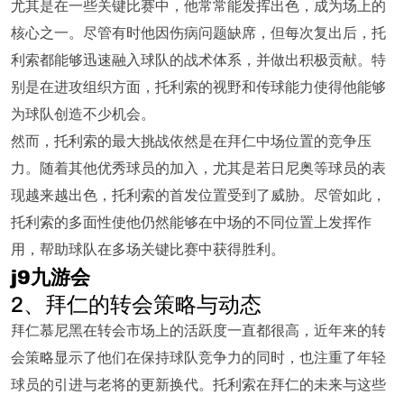
尤其是在一些关键比赛中，他常常能发挥出色，成为场上的
核心之一。尽管有时他因伤病问题缺席，但每次复出后，托
利索都能够迅速融入球队的战术体系，并做出积极贡献。特
别是在进攻组织方面，托利索的视野和传球能力使得他能够
为球队创造不少机会。
然而，托利索的最大挑战依然是在拜仁中场位置的竞争压
力。随着其他优秀球员的加入，尤其是若日尼奥等球员的表
现越来越出色，托利索的首发位置受到了威胁。尽管如此，
托利索的多面性使他仍然能够在中场的不同位置上发挥作
用，帮助球队在多场关键比赛中获得胜利。
j9九游会
2、拜仁的转会策略与动态
拜仁慕尼黑在转会市场上的活跃度一直都很高，近年来的转
会策略显示了他们在保持球队竞争力的同时，也注重了年轻
球员的引进与老将的更新换代。托利索在拜仁的未来与这些