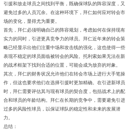
引援和放走球员之间找到平衡，既确保球队的阵容深度，又
避免过多的人员冗余。在这种环境下，拜仁如何应对转会市
场的变化，显得尤为重要。
首先，拜仁必须明确自己的阵容规划，考虑如何在保持现有
实力的同时，引进更具竞争力的球员。拜仁近年来的转会策
略已经显示出他们注重中场和攻击线的强化，这也使得一些
表现不稳定的球员面临被转会的风险。托利索如果无法在新
的战术框架下找到合适的位置，可能会成为放弃的对象。
其次，拜仁的财务状况允许他们在转会市场上进行大手笔操
作，但这也要求他们在选择引援时更加精确。在引进新球员
时，拜仁需要评估其与现有球员的契合度，包括战术上的配
合和球员的年龄结构。拜仁在长期的竞争中，需要避免引进
过多的风险性球员，以保证球队的稳定性和未来的发展潜
力。
总结：