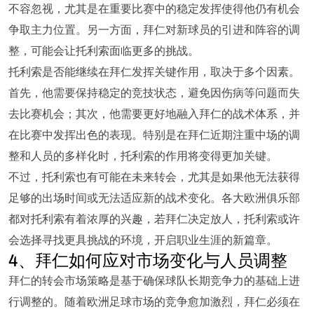
不容忽视，尤其是在重要比赛中的稳定发挥使得他仍有机会
争取主力位置。另一方面，拜仁对新球员的引进和阵容的调
整，可能会让托利索面临更多的挑战。
托利索是否能继续在拜仁发挥关键作用，取决于多个因素。
首先，他需要保持稳定的竞技状态，避免因伤病等问题而失
去比赛机会；其次，他需要更好地融入拜仁的战术体系，并
在比赛中发挥出色的表现。特别是在拜仁近期注重中场的调
整和人员的多样化时，托利索的作用将变得更加关键。
不过，托利索也有可能在未来转会，尤其是如果他无法获得
足够的出场时间或无法适应新的战术变化。各大欧洲俱乐部
都对托利索有着浓厚的兴趣，若拜仁决定放人，托利索或许
会选择寻找更具挑战的环境，开启职业生涯的新篇章。
4、拜仁如何应对市场变化与人员调整
拜仁的转会市场策略是基于确保球队长期竞争力的基础上进
行调整的。随着欧洲足球市场的竞争愈加激烈，拜仁必须在