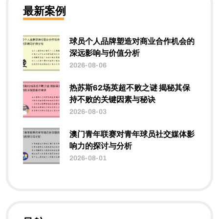
最新案例
球员个人品牌塑造对商业合作机会的
深远影响与价值分析
2026-08-06
热苏斯62场英超不败之谜 揭秘其保
持不败的关键因素与秘诀
2026-08-03
澳门青年联赛对青年球员社交媒体影
响力的探讨与分析
2026-08-01