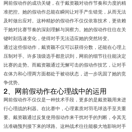
网前假动作的成功关键，在于戴资颖对动作节奏和力度的精
准把控。她的假动作总能在瞬间让对手产生错觉，从而无法
及时做出应对。这种精妙的假动作不仅仅依靠技术，更依赖
于她对比赛节奏的深刻理解与洞察力。她的假动作往往在关
键时刻迅速变化，使得对手无法适应她的突然转变。
通过这些假动作，戴资颖不仅可以获得分数，还能在心理上
压制对手。许多顶级选手都意识到，网前的细节往往能决定
比赛的走势。而戴资颖通过无懈可击的假动作技艺，让对手
在体力和心理两方面都处于被动状态，进一步巩固了她的竞
争优势。
2、网前假动作在心理战中的运用
网前假动作不仅仅是一种技术手段，更多的是戴资颖用来进
行心理战的利器。在比赛中，心理素质对羽毛球选手至关重
要。戴资颖通过反复使用假动作来干扰对手的判断，令其无
法准确预判接下来的球路。这种战术往往能极大地影响对手