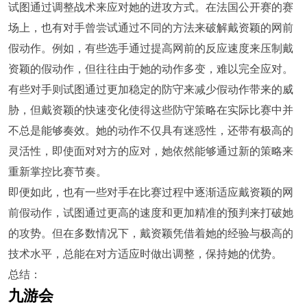
试图通过调整战术来应对她的进攻方式。在法国公开赛的赛
场上，也有对手曾尝试通过不同的方法来破解戴资颖的网前
假动作。例如，有些选手通过提高网前的反应速度来压制戴
资颖的假动作，但往往由于她的动作多变，难以完全应对。
有些对手则试图通过更加稳定的防守来减少假动作带来的威
胁，但戴资颖的快速变化使得这些防守策略在实际比赛中并
不总是能够奏效。她的动作不仅具有迷惑性，还带有极高的
灵活性，即使面对对方的应对，她依然能够通过新的策略来
重新掌控比赛节奏。
即便如此，也有一些对手在比赛过程中逐渐适应戴资颖的网
前假动作，试图通过更高的速度和更加精准的预判来打破她
的攻势。但在多数情况下，戴资颖凭借着她的经验与极高的
技术水平，总能在对方适应时做出调整，保持她的优势。
总结：
九游会