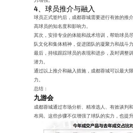
力增强。
4、球员推介与融入
球员正式签约后，成都蓉城需要进行有效的推
高球员的知名度和影响力。
其次，安排专业的体能和战术培训，帮助球员
队文化和集体精神，促进团队的凝聚力和战斗
最后，持续跟踪球员的表现和进步，及时调整
潜力。
通过以上推介和融入措施，成都蓉城可以最大
力。
总结：
九游会
成都蓉城通过市场分析、精准选人、有效谈判
布局。这些步骤不仅增强了球队的实力，也提