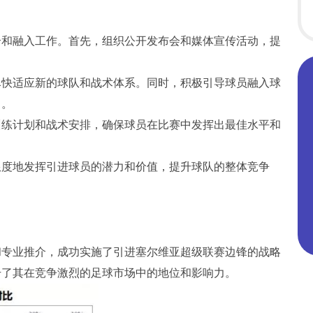
介和融入工作。首先，组织公开发布会和媒体宣传活动，提
尽快适应新的球队和战术体系。同时，积极引导球员融入球
力。
训练计划和战术安排，确保球员在比赛中发挥出最佳水平和
限度地发挥引进球员的潜力和价值，提升球队的整体竞争
和专业推介，成功实施了引进塞尔维亚超级联赛边锋的战略
升了其在竞争激烈的足球市场中的地位和影响力。