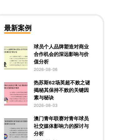
最新案例
球员个人品牌塑造对商业
合作机会的深远影响与价
值分析
2026-08-06
热苏斯62场英超不败之谜
揭秘其保持不败的关键因
素与秘诀
2026-08-03
澳门青年联赛对青年球员
社交媒体影响力的探讨与
分析