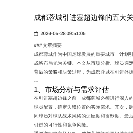
成都蓉城引进塞超边锋的五大
2026-05-28 09:51:05
### 文章摘要
成都蓉城作为中国足球发展的重要城市，计划
战略布局尤为关键。本文从市场分析、球员选
背后的策略和决策过程，为成都蓉城在引进外
---
1、市场分析与需求评估
在引进塞超边锋之前，成都蓉城必须进行深入
球员配置，确定边锋位置的实际需求。其次，
同球员对球队战术风格的适应度和贡献度。最
引进的可行性和竞争风险。