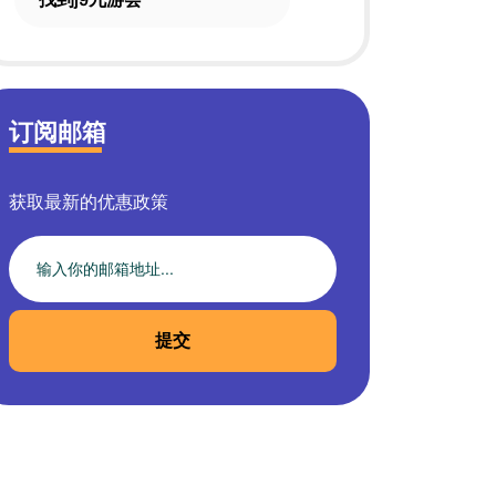
订阅邮箱
获取最新的优惠政策
提交