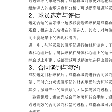
通过详细的市场分析，成都蓉城能够更好地把
继续深入的市场调查和分析，可以提高引进球
2、球员选定与评估
选定合适的塞尔维亚超级联赛边锋球员是成都
观察，挑选出几名潜在的候选人。其次，对每
同比赛场景下的表现和潜力。
进一步，与球员及其俱乐部进行接触和谈判，
查和心理评估，确认球员在身体和心理上的适
综合以上步骤，成都蓉城可以精确地选择出最
3、合同谈判与签约
成功选定目标球员后，成都蓉城需进行合同谈
望，同时充分考虑俱乐部的财务承受能力和球
其次，派遣专业的法律顾问团队参与谈判过程
一致意见后，迅速完成合同签署和转会手续，
通过高效的合同谈判和签约过程，成都蓉城可