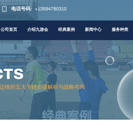
电话号码:
+13594780310
公司首页
介绍九游会
经典案例
新闻中心
服务种类
CTS
边锋的五大关键步骤解析与战略布局