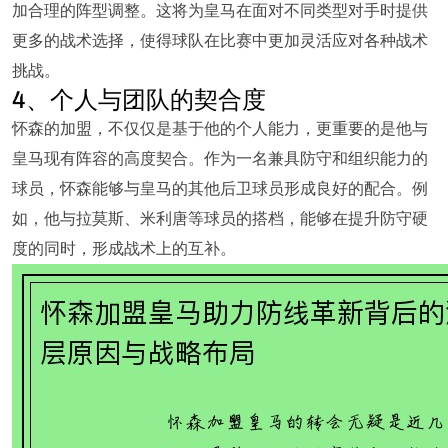
加合理的阵型调整。这将为皇马在面对不同类型对手时提供
更多的战术选择，使得球队在比赛中更加灵活应对各种战术
挑战。
4、个人与团队的契合度
怀森的加盟，不仅仅是基于他的个人能力，更重要的是他与
皇马现有阵容的高度契合。作为一名兼具防守和组织能力的
球员，怀森能够与皇马的其他后卫球员形成良好的配合。例
如，他与拉莫斯、米利唐等球员的搭档，能够在提升防守硬
度的同时，形成战术上的互补。