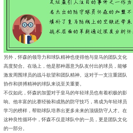
另外，怀森的领导力和球队精神也使得他与皇马的团队文化
高度契合。在场上，他是那种愿意为队友付出的球员，能够
激发周围球员的战斗欲望和团队精神。这对于一支注重团队
协作和拼搏精神的球队来说至关重要。
不仅如此，怀森的加盟对于皇马的年轻球员也有着积极的影
响。他丰富的比赛经验和成熟的防守技巧，将成为年轻球员
学习的榜样，帮助球队培养出更多未来的顶级防守人才。在
这种良性循环中，怀森不仅是球队中的一员，更是团队文化
的一部分。