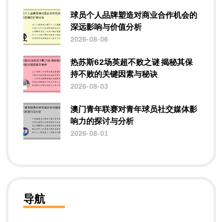
球员个人品牌塑造对商业合作机会的
深远影响与价值分析
2026-08-06
热苏斯62场英超不败之谜 揭秘其保
持不败的关键因素与秘诀
2026-08-03
澳门青年联赛对青年球员社交媒体影
响力的探讨与分析
2026-08-01
导航