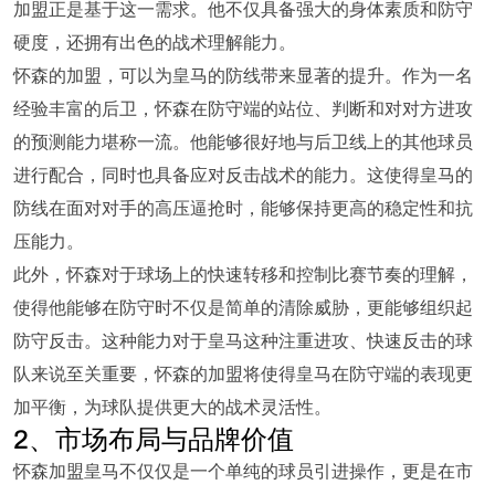
加盟正是基于这一需求。他不仅具备强大的身体素质和防守
硬度，还拥有出色的战术理解能力。
怀森的加盟，可以为皇马的防线带来显著的提升。作为一名
经验丰富的后卫，怀森在防守端的站位、判断和对对方进攻
的预测能力堪称一流。他能够很好地与后卫线上的其他球员
进行配合，同时也具备应对反击战术的能力。这使得皇马的
防线在面对对手的高压逼抢时，能够保持更高的稳定性和抗
压能力。
此外，怀森对于球场上的快速转移和控制比赛节奏的理解，
使得他能够在防守时不仅是简单的清除威胁，更能够组织起
防守反击。这种能力对于皇马这种注重进攻、快速反击的球
队来说至关重要，怀森的加盟将使得皇马在防守端的表现更
加平衡，为球队提供更大的战术灵活性。
2、市场布局与品牌价值
怀森加盟皇马不仅仅是一个单纯的球员引进操作，更是在市