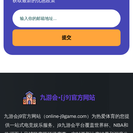
获取最新的优惠政策
提交
九游会j9官方网站（online-j9game.com）为热爱体育的您提
供一站式电竞娱乐服务。j9九游会平台覆盖世界杯、NBA和