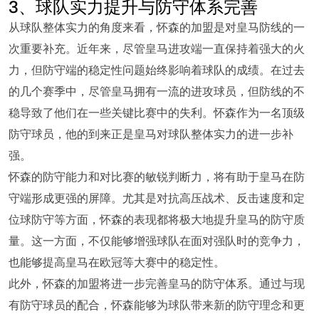
3、球队实力提升与防守体系完善
从球队整体实力的角度来看，怀森的加盟是对皇马防线的一
次重要补充。近年来，尽管皇马进攻端一直保持着强大的火
力，但防守端的稳定性问题始终影响着球队的成绩。在过去
的几个赛季中，尽管皇马拥有一流的进攻球员，但防线的不
稳导致了他们在一些关键比赛中的失利。怀森作为一名顶级
防守球员，他的到来正是皇马对球队整体实力的进一步补
强。
怀森的防守能力和对比赛的敏锐判断力，将有助于皇马在防
守端形成更强的屏障。尤其是对抗高压战术、反击速度和定
位球防守等方面，怀森的表现都将极大地提升皇马的防守质
量。这一方面，不仅能够增强球队在面对强队时的竞争力，
也能够提高皇马在欧冠等大赛中的稳定性。
此外，怀森的加盟将进一步完善皇马的防守体系。通过与现
有防守球员的配合，怀森能够为球队带来新的防守理念和更