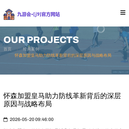
OUR PROJECTS
首页
经典案例
怀森加盟皇马助力防线革新背后的深层原因与战略布局
怀森加盟皇马助力防线革新背后的深层
原因与战略布局
2026-05-20 09:46:00