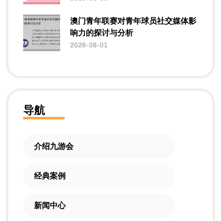
澳门青年联赛对青年球员社交媒体影
响力的探讨与分析
2026-08-01
导航
介绍九游会
经典案例
新闻中心