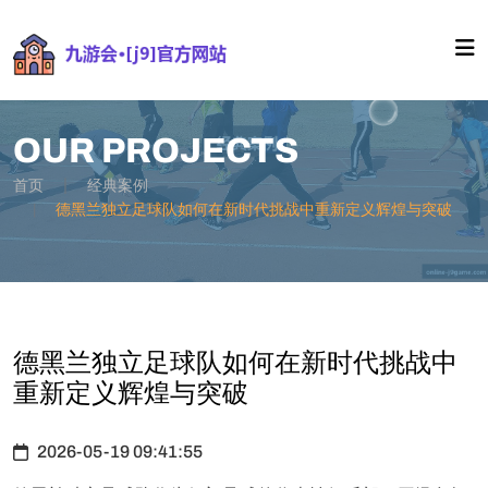
OUR PROJECTS
首页
经典案例
德黑兰独立足球队如何在新时代挑战中重新定义辉煌与突破
德黑兰独立足球队如何在新时代挑战中
重新定义辉煌与突破
2026-05-19 09:41:55