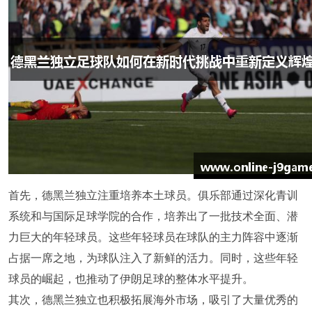
首先，德黑兰独立注重培养本土球员。俱乐部通过深化青训
系统和与国际足球学院的合作，培养出了一批技术全面、潜
力巨大的年轻球员。这些年轻球员在球队的主力阵容中逐渐
占据一席之地，为球队注入了新鲜的活力。同时，这些年轻
球员的崛起，也推动了伊朗足球的整体水平提升。
其次，德黑兰独立也积极拓展海外市场，吸引了大量优秀的