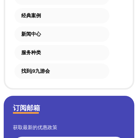
经典案例
新闻中心
服务种类
找到j9九游会
订阅邮箱
获取最新的优惠政策