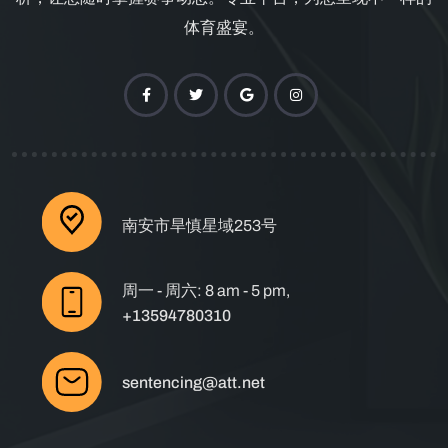
体育盛宴。
南安市旱慎星域253号
周一 - 周六: 8 am - 5 pm,
+13594780310
sentencing@att.net