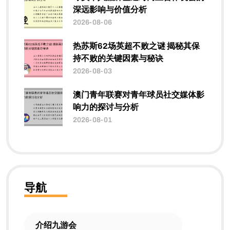
深远影响与价值分析
2026-08-06
热苏斯62场英超不败之谜 揭秘其保
持不败的关键因素与秘诀
2026-08-03
澳门青年联赛对青年球员社交媒体影
响力的探讨与分析
2026-08-01
导航
介绍九游会