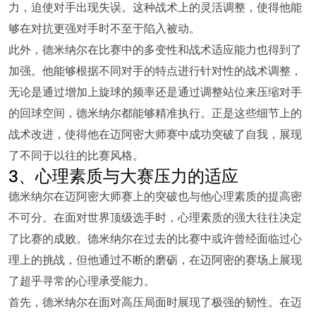
力，迫使对手出现失误。这种战术上的灵活调整，使得他能
够在对抗更强对手时不至于陷入被动。
此外，德米纳尔在比赛中的多变性和战术适应能力也得到了
加强。他能够根据不同对手的特点进行针对性的战术调整，
无论是通过增加上旋球的频率还是通过调整站位来压缩对手
的回球空间，德米纳尔都能够精准执行。正是这些细节上的
战术改进，使得他在迈阿密大师赛中成功突破了自我，展现
了不同于以往的比赛风格。
3、心理素质与大赛压力的适应
德米纳尔在迈阿密大师赛上的突破也与他心理素质的提高密
不可分。在面对世界顶级选手时，心理素质的强大往往决定
了比赛的成败。德米纳尔在过去的比赛中或许曾经面临过心
理上的挑战，但他通过不断的磨砺，在迈阿密的赛场上展现
了超乎寻常的心理承受能力。
首先，德米纳尔在面对高压局面时展现了极强的韧性。在迈