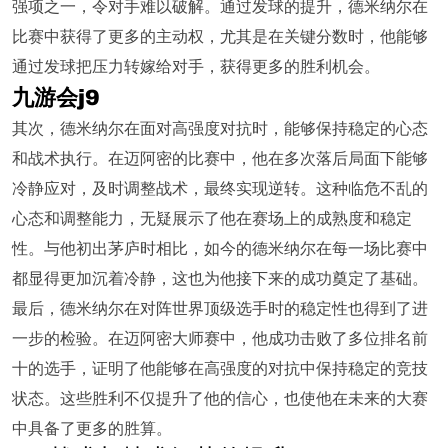
强项之一，令对手难以破解。通过发球的提升，德米纳尔在
比赛中获得了更多的主动权，尤其是在关键分数时，他能够
通过发球把压力转嫁给对手，获得更多的胜利机会。
九游会j9
其次，德米纳尔在面对高强度对抗时，能够保持稳定的心态
和战术执行。在迈阿密的比赛中，他在多次落后局面下能够
冷静应对，及时调整战术，最终实现逆转。这种临危不乱的
心态和调整能力，无疑展示了他在赛场上的成熟度和稳定
性。与他初出茅庐时相比，如今的德米纳尔在每一场比赛中
都显得更加沉着冷静，这也为他接下来的成功奠定了基础。
最后，德米纳尔在对阵世界顶级选手时的稳定性也得到了进
一步的检验。在迈阿密大师赛中，他成功击败了多位排名前
十的选手，证明了他能够在高强度的对抗中保持稳定的竞技
状态。这些胜利不仅提升了他的信心，也使他在未来的大赛
中具备了更多的胜算。