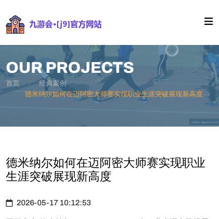
OUR PROJECTS
首页
经典案例
德米纳尔如何在迈阿密大师赛实现职业生涯突破展现新高度
德米纳尔如何在迈阿密大师赛实现职业
生涯突破展现新高度
2026-05-17 10:12:53