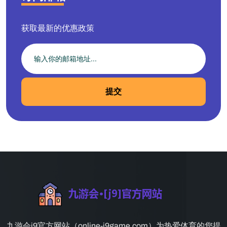
获取最新的优惠政策
提交
九游会j9官方网站（online-j9game.com）为热爱体育的您提