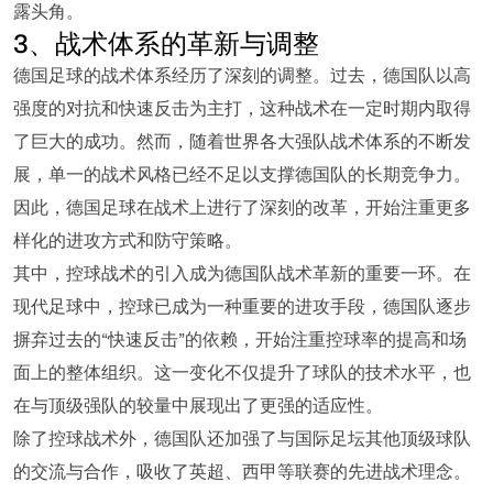
露头角。
3、战术体系的革新与调整
德国足球的战术体系经历了深刻的调整。过去，德国队以高
强度的对抗和快速反击为主打，这种战术在一定时期内取得
了巨大的成功。然而，随着世界各大强队战术体系的不断发
展，单一的战术风格已经不足以支撑德国队的长期竞争力。
因此，德国足球在战术上进行了深刻的改革，开始注重更多
样化的进攻方式和防守策略。
其中，控球战术的引入成为德国队战术革新的重要一环。在
现代足球中，控球已成为一种重要的进攻手段，德国队逐步
摒弃过去的“快速反击”的依赖，开始注重控球率的提高和场
面上的整体组织。这一变化不仅提升了球队的技术水平，也
在与顶级强队的较量中展现出了更强的适应性。
除了控球战术外，德国队还加强了与国际足坛其他顶级球队
的交流与合作，吸收了英超、西甲等联赛的先进战术理念。