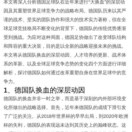
本文将深入分析德国足球队在近年来进行“大换血”的深层动
因及其重塑世界足球竞争力的战略布局。德国队历来以其严
谨的战术、坚实的团队协作和强大的技术实力著称，但在全
球足球竞技格局不断变化的背景下，德国队的传统优势逐渐
受到挑战。为应对这种局面，德国足协做出了改变球队结构
和阵容的重大决策，目的是以全新的战略迎接未来的挑战。
本文将从德国队换血的深层动因、人才培养的更新、战术体
系的革新、以及全球足球竞争态势的变化四个方面进行详细
解析，探讨德国队如何通过改革重塑自身在世界足球中的竞
争力。
1、德国队换血的深层动因
德国队的换血并非一时之举，而是基于深刻的内外部环境变
化所做出的战略选择。首先，近年来德国队的成绩下滑引发
了广泛的关注。从2018年世界杯的早早出局，到2020年欧洲
杯的失利，德国队的表现远未达到其历史上的巅峰状态。这