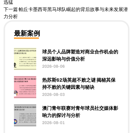
迅猛
下一篇
帕丘卡墨西哥黑马球队崛起的背后故事与未来发展潜
力分析
最新案例
球员个人品牌塑造对商业合作机会的
深远影响与价值分析
2026-08-06
热苏斯62场英超不败之谜 揭秘其保
持不败的关键因素与秘诀
2026-08-03
澳门青年联赛对青年球员社交媒体影
响力的探讨与分析
2026-08-01