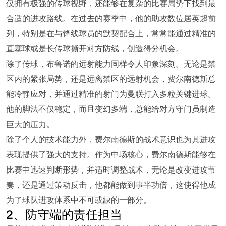
仅拥有极强的传球视野，还能够在复杂的比赛局势下找到最
合适的进攻路线。在过去的赛季中，他的助攻数位居英超前
列，特别是在与锋线球员的默契配合上，常常能通过精准的
直塞球或是长传球撕开对方防线，创造得分机会。
除了传球，布鲁诺的远射能力同样令人印象深刻。无论是禁
区内的紧张局势，还是远离禁区的远射机会，费尔南德斯总
能冷静应对，并通过精准的射门为曼联打入多粒关键进球。
他的脚法不仅稳定，而且变幻多端，总能给对方守门员制造
巨大的压力。
除了个人的技术能力外，费尔南德斯的战术意识也为其进攻
表现提供了强大的支持。作为中场核心，费尔南德斯能够在
比赛中迅速判断形势，并适时调整战术，无论是改变进攻节
奏，还是通过策动反击，他都能做到事半功倍，这使得他成
为了球队进攻体系中不可或缺的一部分。
2、防守端的责任担当