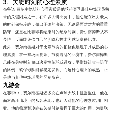
3、关键时刻的心理素质
布鲁诺·费尔南德斯的心理素质是他获得赛季最佳中场球员荣
誉的关键因素之一。在许多关键比赛中，他总能在压力最大
的时刻保持冷静，做出正确的决策。无论是面对对方的重重
防守，还是在比赛即将结束时的绝杀时刻，费尔南德斯从不
畏惧，反而能凭借自己的胆略和技术为球队赢得比赛。
此外，费尔南德斯对于比赛节奏的把控也展现了其成熟的心
理素质。在一些场面复杂、节奏混乱的比赛中，费尔南德斯
总能在关键时刻做出决定性传球或进攻，平衡好进攻与防守
的比例，确保球队能够稳定发挥。而这种心理上的成熟，正
是他与其他中场球员的区别所在。
九游会
在赛季中，费尔南德斯还多次在点球大战中担当重任，他在
面对高压情境下的从容表现，也让人对他的心理素质刮目相
看。他的稳定和冷静在关键时刻发挥了巨大的作用，为曼联