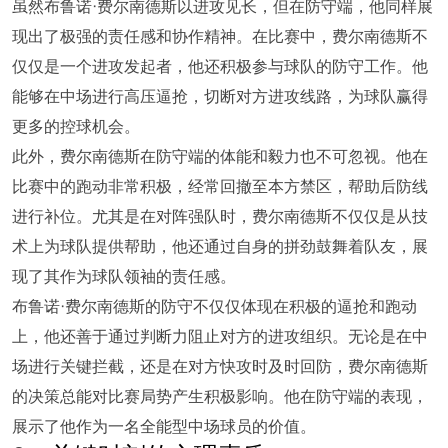
虽然布鲁诺·费尔南德斯以进攻见长，但在防守端，他同样展
现出了极强的责任感和协作精神。在比赛中，费尔南德斯不
仅仅是一个进攻发起者，他还积极参与球队的防守工作。他
能够在中场进行高压逼抢，切断对方进攻线路，为球队赢得
更多的控球机会。
此外，费尔南德斯在防守端的体能和毅力也不可忽视。他在
比赛中的跑动非常积极，经常回撤至本方禁区，帮助后防线
进行补位。尤其是在对阵强队时，费尔南德斯不仅仅是从技
术上为球队提供帮助，他还通过自身的拼劲鼓舞着队友，展
现了其作为球队领袖的责任感。
布鲁诺·费尔南德斯的防守不仅仅体现在积极的逼抢和跑动
上，他还善于通过判断力阻止对方的进攻组织。无论是在中
场进行关键拦截，还是在对方快攻时及时回防，费尔南德斯
的决策总能对比赛局势产生积极影响。他在防守端的表现，
展示了他作为一名全能型中场球员的价值。