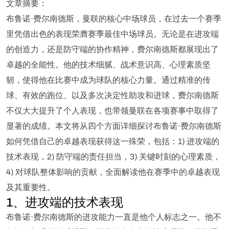
文章摘要：
布鲁诺·费尔南德斯，曼联的核心中场球员，在过去一个赛季
里凭借出色的表现荣膺赛季最佳中场球员。无论是在进攻端
的创造力，还是防守端的协作精神，费尔南德斯都展现出了
卓越的全能性。他的技术细腻、战术意识高、心理素质坚
韧，使得他在比赛中成为球队的核心力量。通过精准的传
球、有效的跑位、以及多次决定性助攻和进球，费尔南德斯
不仅大大提升了个人表现，也带领曼联在各项赛事中取得了
显著的成绩。本文将从四个方面详细探讨布鲁诺·费尔南德斯
如何凭借自己的卓越表现获得这一殊荣，包括：1) 进攻端的
技术表现，2) 防守端的责任担当，3) 关键时刻的心理素质，
4) 对球队整体影响的贡献，全面解读他在赛季中的卓越表现
及其重要性。
1、进攻端的技术表现
布鲁诺·费尔南德斯的进攻能力一直是他个人标志之一。他不