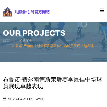
OUR PROJECTS
首页
经典案例
布鲁诺·费尔南德斯荣膺赛季最佳中场球员展现卓越表现
布鲁诺·费尔南德斯荣膺赛季最佳中场球
员展现卓越表现
2026-04-21 09:52:30