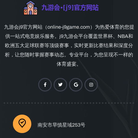
九游会j9官方网站（online-j9game.com）为热爱体育的您提
供一站式电竞娱乐服务。j9九游会平台覆盖世界杯、NBA和
欧洲五大足球联赛等顶级赛事，实时更新比赛结果和深度分
析，让您随时掌握赛事动态。专业平台，为您呈现不一样的
体育盛宴。
南安市旱慎星域253号