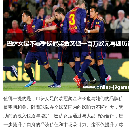
值得一提的是，巴萨女足的欧冠奖金增长也与她们的品牌价
值密切相关。随着球队在全球范围内的影响力不断扩大，赞
助商的投入也逐年增加。巴萨女足通过与大品牌的合作，进
一步提升了自身的经济价值和市场吸引力。这不仅提升了球