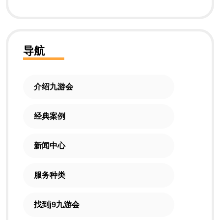
导航
介绍九游会
经典案例
新闻中心
服务种类
找到j9九游会