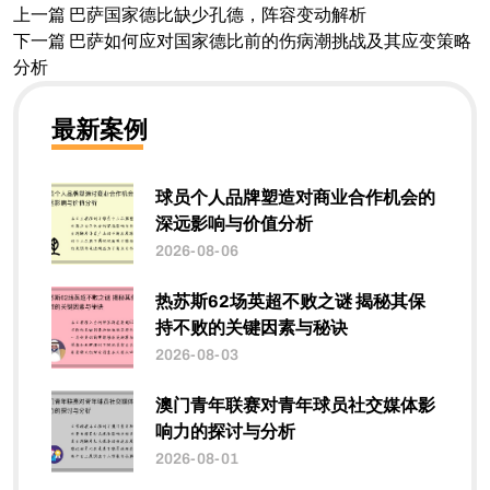
上一篇
巴萨国家德比缺少孔德，阵容变动解析
下一篇
巴萨如何应对国家德比前的伤病潮挑战及其应变策略
分析
最新案例
球员个人品牌塑造对商业合作机会的
深远影响与价值分析
2026-08-06
热苏斯62场英超不败之谜 揭秘其保
持不败的关键因素与秘诀
2026-08-03
澳门青年联赛对青年球员社交媒体影
响力的探讨与分析
2026-08-01