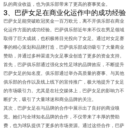
队的商业收益，也为俱乐部带来了更高的赛事奖金。
3、巴萨女足在商业化运作中的成功经验
巴萨女足能突破欧冠奖金一百万欧元，离不开俱乐部在商业
化运作方面的成功经验。巴萨俱乐部近年来不仅在男足领域
取得了巨大成就，也积极将目光投向了女足。通过对女足赛
事的精心策划和品牌打造，巴萨俱乐部成功吸引了大量商业
赞助，并通过多种渠道为女足事业创造了更多的资金支持。
首先，巴萨俱乐部通过强化女性足球的品牌效应，不断提升
巴萨女足的知名度。俱乐部通过举办高质量的赛事、与其他
俱乐部的合作以及线上线下的宣传推广，极大地提升了女足
的市场吸引力。尤其是在社交媒体上，巴萨女足的影响力不
断扩大，吸引了大量球迷和商业品牌的关注。
其次，巴萨女足在与品牌的合作中展示出了良好的商业嗅
觉。她们与全球知名品牌的合作，不仅带来了丰厚的赞助
费，也为球队提供了更多的市场资源。通过这些合作，巴萨