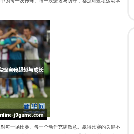
赛中的每一次传球、每一次进攻与防守，都是对这项运动本
员对每一场比赛、每一个动作充满敬意。赢得比赛的关键不