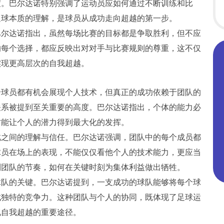
度。巴尔达诺特别强调了运动员应如何通过不断训练和比
足球本质的理解，是球员从成功走向超越的第一步。
巴尔达诺指出，虽然每场比赛的目标都是争取胜利，但不应
的每个选择，都应反映出对对手与比赛规则的尊重，这不仅
实现更高层次的自我超越。
个球员都有机会展现个人技术，但真正的成功依赖于团队的
关系被提到至关重要的高度。巴尔达诺指出，个体的能力必
才能让个人的潜力得到最大化的发挥。
此之间的理解与信任。巴尔达诺强调，团队中的每个成员都
球员在场上的表现，不能仅仅看他个人的技术能力，更应当
到团队的节奏，如何在关键时刻为集体利益做出牺牲。
球队的关键。巴尔达诺提到，一支成功的球队能够将每个球
成独特的竞争力。这种团队与个人的协同，既体现了足球运
现自我超越的重要途径。