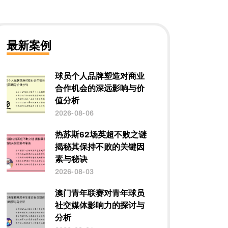
最新案例
球员个人品牌塑造对商业
合作机会的深远影响与价
值分析
2026-08-06
热苏斯62场英超不败之谜
揭秘其保持不败的关键因
素与秘诀
2026-08-03
澳门青年联赛对青年球员
社交媒体影响力的探讨与
分析