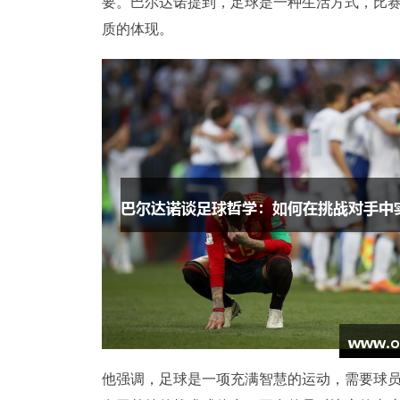
要。巴尔达诺提到，足球是一种生活方式，比
质的体现。
他强调，足球是一项充满智慧的运动，需要球