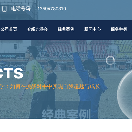
电话号码:
+13594780310
公司首页
介绍九游会
经典案例
新闻中心
服务种类
CTS
学：如何在挑战对手中实现自我超越与成长