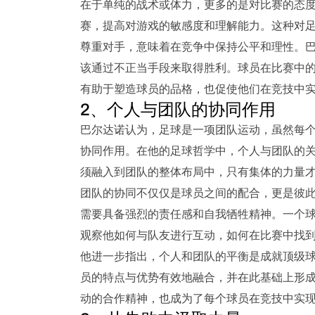
在于单纯的战术或体力，更多的是对比赛的态
赛，提高对游戏的敏感度和理解能力。这种对
尊重对手，意味着在竞争中保持公平和理性。
该通过不正当手段来取得胜利。球员在比赛中
有助于塑造球员的品格，也促使他们在竞技中
2、个人与团队的协同作用
巴尔达诺认为，足球是一项团队运动，虽然每
协同作用。在他的足球哲学中，个人与团队的
须融入到团队的整体布局中，只有集体的力量
团队的协同不仅仅是球员之间的配合，更是彼
需要具备强烈的责任感和自我牺牲精神。一个
观察他如何与队友进行互动，如何在比赛中找
他进一步指出，个人和团队的平衡是成就顶级
员的特点与优势有效地融合，并在此基础上形
动的合作精神，也成为了每个球员在竞技中实