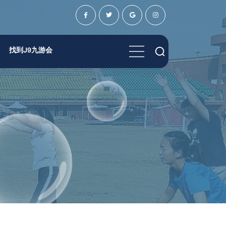
找到j9九游会