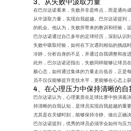
3、从失败中汲取力量
在巴尔达诺看来，失败并非是终点，而是通向
从中汲取力量，实现自我超越。巴尔达诺提到
的机会。他认为，失败所带来的教训和经验，
巴尔达诺通过自己多年的足球经历，深刻认识
失败中吸取经验，如何在下次遇到相似的挑战
冷静，分析自身的不足，并通过自我调整和改
此外，巴尔达诺还指出，失败同样能够让球员
极心态，如何通过集体的力量走出低谷，正是
员不仅仅能够提升竞技水平，更能够在心态上
4、在心理压力中保持清晰的自
巴尔达诺认为，心理素质在足球比赛中扮演着
持清晰的自我认知，是球员实现自我超越的重
尤其是在关键时刻，能够保持冷静、做出正确
巴尔达诺提到，优秀的球员必须学会如何与压