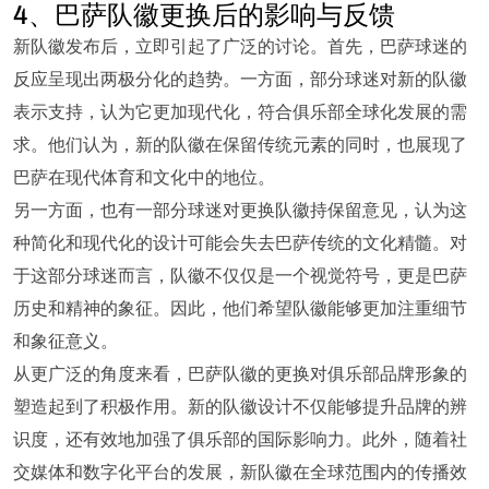
4、巴萨队徽更换后的影响与反馈
新队徽发布后，立即引起了广泛的讨论。首先，巴萨球迷的
反应呈现出两极分化的趋势。一方面，部分球迷对新的队徽
表示支持，认为它更加现代化，符合俱乐部全球化发展的需
求。他们认为，新的队徽在保留传统元素的同时，也展现了
巴萨在现代体育和文化中的地位。
另一方面，也有一部分球迷对更换队徽持保留意见，认为这
种简化和现代化的设计可能会失去巴萨传统的文化精髓。对
于这部分球迷而言，队徽不仅仅是一个视觉符号，更是巴萨
历史和精神的象征。因此，他们希望队徽能够更加注重细节
和象征意义。
从更广泛的角度来看，巴萨队徽的更换对俱乐部品牌形象的
塑造起到了积极作用。新的队徽设计不仅能够提升品牌的辨
识度，还有效地加强了俱乐部的国际影响力。此外，随着社
交媒体和数字化平台的发展，新队徽在全球范围内的传播效