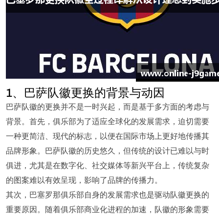
1、巴萨队徽更换的背景与动因
巴萨队徽的更换并不是一时兴起，而是基于多方面的考虑与
背景。首先，俱乐部为了适应全球化的发展需求，迫切需要
一种更简洁、现代的标志，以便在国际市场上更好地传播其
品牌形象。巴萨队徽的历史悠久，但传统的设计已难以与时
俱进，尤其是在数字化、社交媒体等新兴平台上，传统复杂
的图案难以有效呈现，影响了品牌的传播力。
其次，巴塞罗那俱乐部自身的发展需求也是驱动队徽更换的
重要原因。随着俱乐部商业化进程的加速，队徽的形象需要