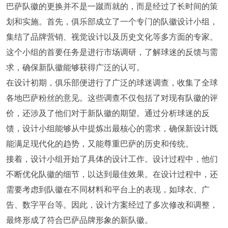
巴萨队徽的更换并不是一蹴而就的，而是经过了长时间的策
划和实施。首先，俱乐部成立了一个专门的队徽设计小组，
集结了品牌营销、视觉设计以及历史文化等多方面的专家。
这个小组的首要任务是进行市场调研，了解球迷的反馈与需
求，确保新队徽能够获得广泛的认可。
在设计初期，俱乐部便进行了广泛的球迷调查，收集了全球
各地巴萨粉丝的意见。这些调查不仅包括了对现有队徽的评
价，还涉及了他们对于新队徽的期望。通过分析球迷的反
馈，设计小组能够从中提炼出最核心的需求，确保新设计既
能满足现代化的趋势，又能尊重巴萨的历史和传统。
接着，设计小组开始了具体的设计工作。设计过程中，他们
不断优化队徽的细节，以达到最佳效果。在设计过程中，还
需要考虑到队徽在不同材料和平台上的表现，如球衣、广
告、数字平台等。因此，设计方案经过了多次修改和调整，
最终形成了符合巴萨品牌形象的新队徽。