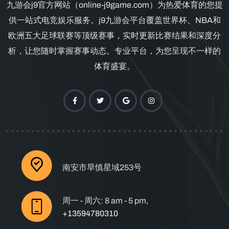
九游会j9官方网站（online-j9game.com）为热爱体育的您提
供一站式电竞娱乐服务。j9九游会平台覆盖世界杯、NBA和
欧洲五大足球联赛等顶级赛事，实时更新比赛结果和深度分
析，让您随时掌握赛事动态。专业平台，为您呈现不一样的
体育盛宴。
南安市旱慎星域253号
周一 - 周六: 8 am - 5 pm,
+13594780310