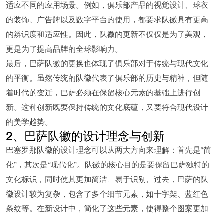
适应不同的应用场景。例如，俱乐部产品的视觉设计、球衣
的装饰、广告牌以及数字平台的使用，都要求队徽具有更高
的辨识度和适应性。因此，队徽的更新不仅仅是为了美观，
更是为了提高品牌的全球影响力。
最后，巴萨队徽的更换也体现了俱乐部对于传统与现代文化
的平衡。虽然传统的队徽代表了俱乐部的历史与精神，但随
着时代的变迁，巴萨必须在保留核心元素的基础上进行创
新。这种创新既要保持传统的文化底蕴，又要符合现代设计
的美学趋势。
2、巴萨队徽的设计理念与创新
巴塞罗那队徽的设计理念可以从两大方向来理解：首先是“简
化”，其次是“现代化”。队徽的核心目的是要保留巴萨独特的
文化标识，同时使其更加简洁、易于识别。过去，巴萨的队
徽设计较为复杂，包含了多个细节元素，如十字架、蓝红色
条纹等。在新设计中，简化了这些元素，使得整个图案更加