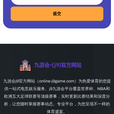
提交
九游会j9官方网站（online-j9game.com）为热爱体育的您提
供一站式电竞娱乐服务。j9九游会平台覆盖世界杯、NBA和
欧洲五大足球联赛等顶级赛事，实时更新比赛结果和深度分
析，让您随时掌握赛事动态。专业平台，为您呈现不一样的
体育盛宴。