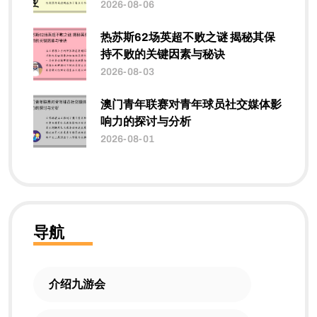
2026-08-06
热苏斯62场英超不败之谜 揭秘其保
持不败的关键因素与秘诀
2026-08-03
澳门青年联赛对青年球员社交媒体影
响力的探讨与分析
2026-08-01
导航
介绍九游会