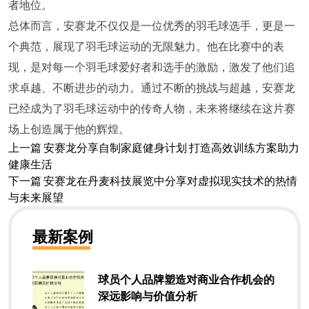
者地位。
总体而言，安赛龙不仅仅是一位优秀的羽毛球选手，更是一
个典范，展现了羽毛球运动的无限魅力。他在比赛中的表
现，是对每一个羽毛球爱好者和选手的激励，激发了他们追
求卓越、不断进步的动力。通过不断的挑战与超越，安赛龙
已经成为了羽毛球运动中的传奇人物，未来将继续在这片赛
场上创造属于他的辉煌。
上一篇
安赛龙分享自制家庭健身计划 打造高效训练方案助力
健康生活
下一篇
安赛龙在丹麦科技展览中分享对虚拟现实技术的热情
与未来展望
最新案例
球员个人品牌塑造对商业合作机会的
深远影响与价值分析