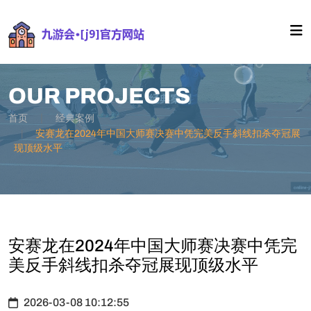
OUR PROJECTS
首页
经典案例
安赛龙在2024年中国大师赛决赛中凭完美反手斜线扣杀夺冠展
现顶级水平
安赛龙在2024年中国大师赛决赛中凭完
美反手斜线扣杀夺冠展现顶级水平
2026-03-08 10:12:55