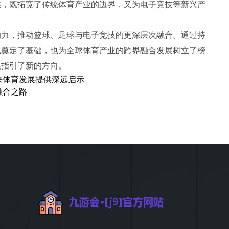
维，既拓宽了传统体育产业的边界，又为电子竞技等新兴产
响力，推动篮球、足球与电子竞技的更深层次融合。通过持
化奠定了基础，也为全球体育产业的跨界融合发展树立了榜
展指引了新的方向。
来体育发展提供深远启示
融合之路