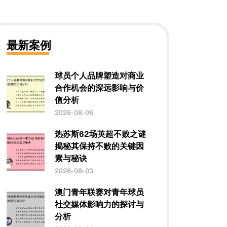
最新案例
球员个人品牌塑造对商业
合作机会的深远影响与价
值分析
2026-08-06
热苏斯62场英超不败之谜
揭秘其保持不败的关键因
素与秘诀
2026-08-03
澳门青年联赛对青年球员
社交媒体影响力的探讨与
分析