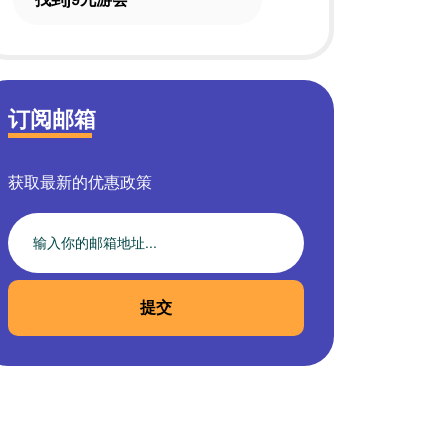
订阅邮箱
获取最新的优惠政策
提交