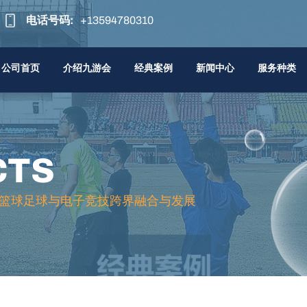
电话号码:
+13594780310
公司首页
介绍九游会
经典案例
新闻中心
服务种类
CTS
篮球足球与电子竞技跨界融合与发展