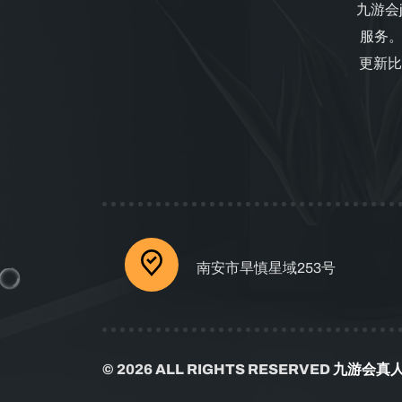
九游会j
服务。
更新比
南安市旱慎星域253号
© 2026 ALL RIGHTS RESERVED
九游会真人