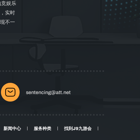
式电竞娱乐
事，实时
现不一
sentencing@att.net
新闻中心
服务种类
找到J9九游会