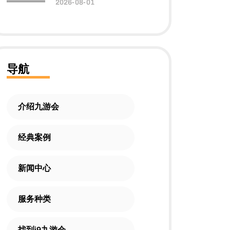
2026-08-01
导航
介绍九游会
经典案例
新闻中心
服务种类
找到j9九游会