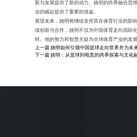
新与发展提供了新的动力。姚明的跨界融合思
业的崛起提供了重要的借鉴。
展望未来，姚明将继续发挥其在体育行业的影
续创新与合作，姚明不仅为中国体育走向国际
样。他的努力和智慧无疑为全球体育产业的发
上一篇
姚明如何引领中国篮球走向世界并为未
下一篇
姚明：从篮球到电竞的跨界探索与文化