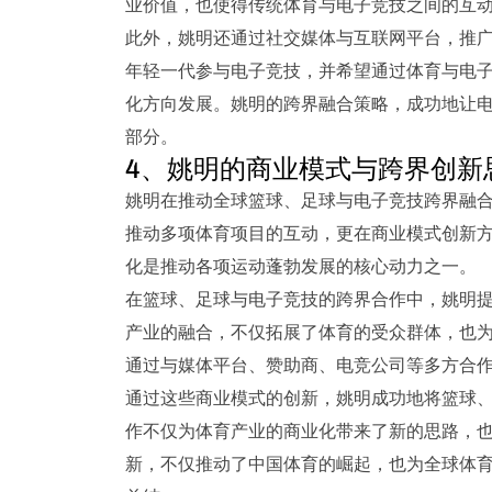
业价值，也使得传统体育与电子竞技之间的互
此外，姚明还通过社交媒体与互联网平台，推
年轻一代参与电子竞技，并希望通过体育与电
化方向发展。姚明的跨界融合策略，成功地让电
部分。
4、姚明的商业模式与跨界创新
姚明在推动全球篮球、足球与电子竞技跨界融
推动多项体育项目的互动，更在商业模式创新
化是推动各项运动蓬勃发展的核心动力之一。
在篮球、足球与电子竞技的跨界合作中，姚明提
产业的融合，不仅拓展了体育的受众群体，也
通过与媒体平台、赞助商、电竞公司等多方合
通过这些商业模式的创新，姚明成功地将篮球
作不仅为体育产业的商业化带来了新的思路，
新，不仅推动了中国体育的崛起，也为全球体