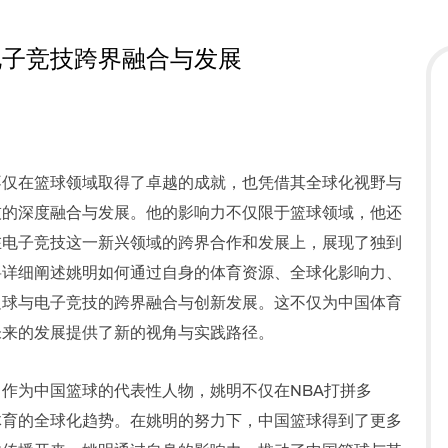
电子竞技跨界融合与发展
不仅在篮球领域取得了卓越的成就，也凭借其全球化视野与
技的深度融合与发展。他的影响力不仅限于篮球领域，他还
在电子竞技这一新兴领域的跨界合作和发展上，展现了独到
将详细阐述姚明如何通过自身的体育资源、全球化影响力、
足球与电子竞技的跨界融合与创新发展。这不仅为中国体育
未来的发展提供了新的视角与实践路径。
作为中国篮球的代表性人物，姚明不仅在NBA打拼多
体育的全球化趋势。在姚明的努力下，中国篮球得到了更多