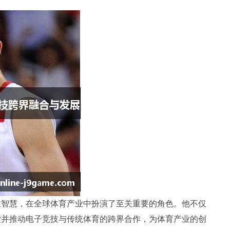
业智慧，在全球体育产业中扮演了至关重要的角色。他不仅
索并推动电子竞技与传统体育的跨界合作，为体育产业的创