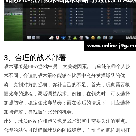
3、合理的战术部署
战术部署是FIFA游戏中另一大关键因素。与单纯依靠个人技
术不同，合理的战术策略能够在比赛中充分发挥球队的优
势，克制对方的强项，弥补自己的不足。首先，玩家需要根
据比赛的进程，灵活调整战术。例如，在领先时，可以选择
加强防守，稳定住比赛节奏；而在落后的情况下，则应选择
加强进攻，寻找扳平比分的机会。
此外，球员的站位和跑位也是战术部署中需要关注的重点。
合理的站位可以确保球队的防线稳定，而恰当的跑位则能打