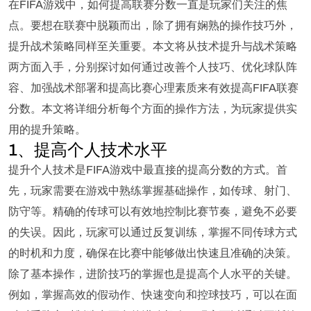
在FIFA游戏中，如何提高联赛分数一直是玩家们关注的焦
点。要想在联赛中脱颖而出，除了拥有娴熟的操作技巧外，
提升战术策略同样至关重要。本文将从技术提升与战术策略
两方面入手，分别探讨如何通过改善个人技巧、优化球队阵
容、加强战术部署和提高比赛心理素质来有效提高FIFA联赛
分数。本文将详细分析每个方面的操作方法，为玩家提供实
用的提升策略。
1、提高个人技术水平
提升个人技术是FIFA游戏中最直接的提高分数的方式。首
先，玩家需要在游戏中熟练掌握基础操作，如传球、射门、
防守等。精确的传球可以有效地控制比赛节奏，避免不必要
的失误。因此，玩家可以通过反复训练，掌握不同传球方式
的时机和力度，确保在比赛中能够做出快速且准确的决策。
除了基本操作，进阶技巧的掌握也是提高个人水平的关键。
例如，掌握高效的假动作、快速变向和控球技巧，可以在面