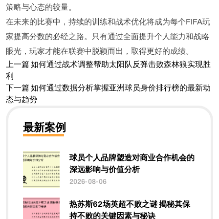
策略与心态的较量。
在未来的比赛中，持续的训练和战术优化将成为每个FIFA玩
家提高分数的必经之路。只有通过全面提升个人能力和战略
眼光，玩家才能在联赛中脱颖而出，取得更好的成绩。
上一篇
如何通过战术调整帮助太阳队反弹击败森林狼实现胜
利
下一篇
如何通过数据分析掌握亚洲球员身价排行榜的最新动
态与趋势
最新案例
球员个人品牌塑造对商业合作机会的
深远影响与价值分析
2026-08-06
热苏斯62场英超不败之谜 揭秘其保
持不败的关键因素与秘诀