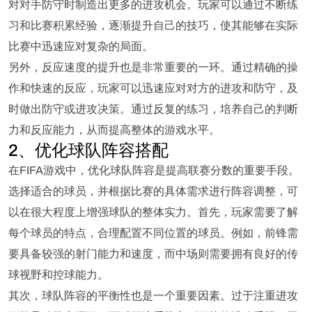
对对手防守时制造出更多的进攻机会。玩家可以通过不断练
习和比赛积累经验，逐渐提升自己的技巧，使其能够在实际
比赛中迅速应对复杂的局面。
另外，反应速度的提升也是非常重要的一环。通过精确的操
作和快速的反应，玩家可以迅速应对对方的进攻和防守，及
时做出防守或进攻决策。通过反复的练习，培养自己的判断
力和反应能力，从而提高整体的游戏水平。
2、优化球队阵容搭配
在FIFA游戏中，优化球队阵容是提高联赛分数的重要手段。
选择适合的球员，并根据比赛的具体需求进行阵容调整，可
以在很大程度上增强球队的整体实力。首先，玩家需要了解
每个球员的特点，合理配置不同位置的球员。例如，前锋需
要具备较强的射门能力和速度，而中场则需要拥有良好的传
球视野和控球能力。
其次，球队阵容的平衡性也是一个重要因素。过于注重进攻