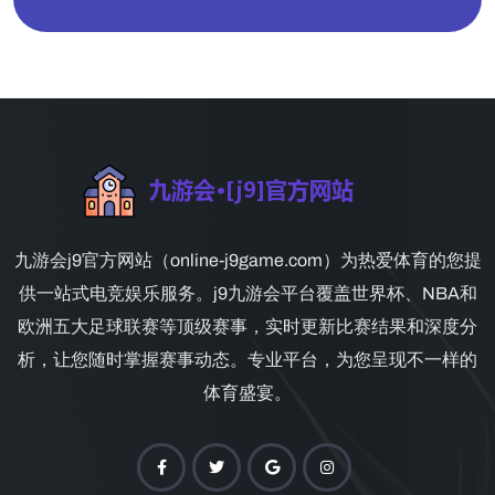
九游会j9官方网站（online-j9game.com）为热爱体育的您提
供一站式电竞娱乐服务。j9九游会平台覆盖世界杯、NBA和
欧洲五大足球联赛等顶级赛事，实时更新比赛结果和深度分
析，让您随时掌握赛事动态。专业平台，为您呈现不一样的
体育盛宴。