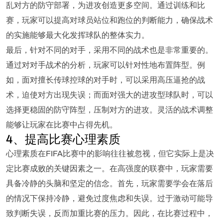
乱对方的防守部署，为进攻创造更多空间。通过训练和比
赛，玩家可以提高对球员站位和跑位的判断能力，确保战术
的实施能够最大化发挥球队的整体实力。
最后，针对不同的对手，采用不同的战术也是非常重要的。
通过对对手战术的分析，玩家可以针对性地布置阵型。例
如，面对擅长传球控球的对手时，可以采用高压逼抢的战
术，迫使对方出现失误；而面对强大的进攻型球队时，可以
选择更稳固的防守阵型，压制对方的进攻。灵活的战术调整
能够让玩家在比赛中占得先机。
4、提高比赛心理素质
心理素质在FIFA比赛中的影响往往被忽视，但它实际上是决
定比赛成败的关键因素之一。在高强度的联赛中，玩家需要
具备冷静的头脑和坚定的信念。首先，玩家需要学会在落后
的情况下保持冷静，避免过度焦虑和失误。过于激动可能导
致判断失误，反而加重比赛的压力。因此，在比赛过程中，