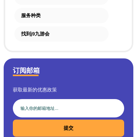
服务种类
找到j9九游会
订阅邮箱
获取最新的优惠政策
提交