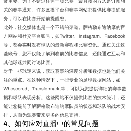
常重要。为了不错过任何一场比赛，最直接的方式是订阅相
关的赛事通知。许多直播平台和赛事网站都提供比赛提醒服
务，可以在比赛开始前提醒您。
此外，社交媒体也是一个不错的渠道。萨格勒布迪纳摩的官
方网站和社交平台账号，如Twitter、Instagram、Facebook
等，都会实时发布球队的最新赛程和比赛资讯。通过关注这
些账号，您不仅能了解到赛前的比赛信息，还能通过互动和
其他球迷共同讨论比赛。
对于一些球迷来说，获取赛事的深度分析和数据也是他们关
注的重点。在这种情况下，一些专业的足球数据网站，如
Whoscored、Transfermarkt等，可以为您提供详细的赛事数
据和球队表现分析。这些网站不仅提供比赛的技术统计，还
能让您提前了解萨格勒布迪纳摩队员的状态和球队的战术安
排，从而为观赛带来更多的信息支持。
4、如何应对直播中的常见问题