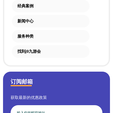
经典案例
新闻中心
服务种类
找到j9九游会
订阅邮箱
获取最新的优惠政策