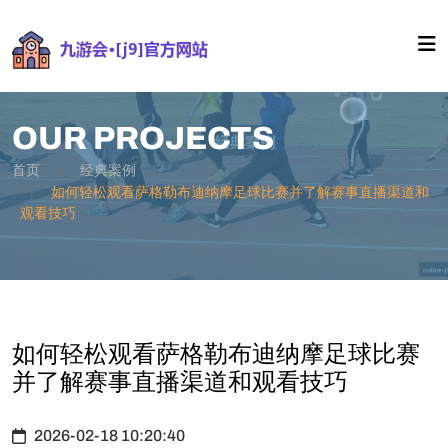
OUR PROJECTS
首页
经典案例
如何轻松观看萨格勒布迪纳摩足球比赛并了解赛事直播渠道和
观看技巧
如何轻松观看萨格勒布迪纳摩足球比赛
并了解赛事直播渠道和观看技巧
2026-02-18 10:20:40