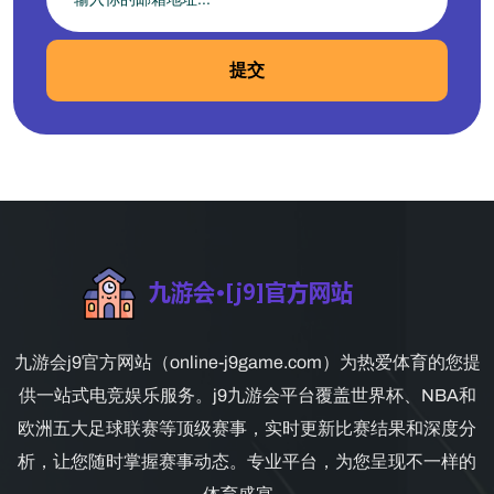
提交
九游会j9官方网站（online-j9game.com）为热爱体育的您提
供一站式电竞娱乐服务。j9九游会平台覆盖世界杯、NBA和
欧洲五大足球联赛等顶级赛事，实时更新比赛结果和深度分
析，让您随时掌握赛事动态。专业平台，为您呈现不一样的