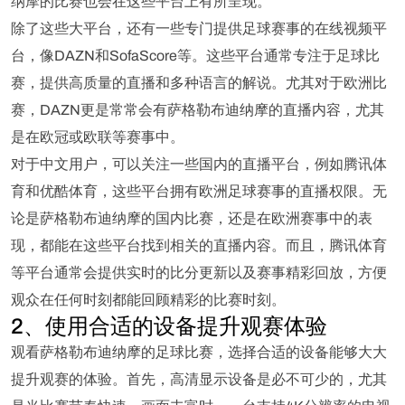
纳摩的比赛也会在这些平台上有所呈现。
除了这些大平台，还有一些专门提供足球赛事的在线视频平
台，像DAZN和SofaScore等。这些平台通常专注于足球比
赛，提供高质量的直播和多种语言的解说。尤其对于欧洲比
赛，DAZN更是常常会有萨格勒布迪纳摩的直播内容，尤其
是在欧冠或欧联等赛事中。
对于中文用户，可以关注一些国内的直播平台，例如腾讯体
育和优酷体育，这些平台拥有欧洲足球赛事的直播权限。无
论是萨格勒布迪纳摩的国内比赛，还是在欧洲赛事中的表
现，都能在这些平台找到相关的直播内容。而且，腾讯体育
等平台通常会提供实时的比分更新以及赛事精彩回放，方便
观众在任何时刻都能回顾精彩的比赛时刻。
2、使用合适的设备提升观赛体验
观看萨格勒布迪纳摩的足球比赛，选择合适的设备能够大大
提升观赛的体验。首先，高清显示设备是必不可少的，尤其