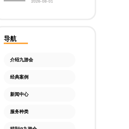
2026-08-01
导航
介绍九游会
经典案例
新闻中心
服务种类
找到j9九游会