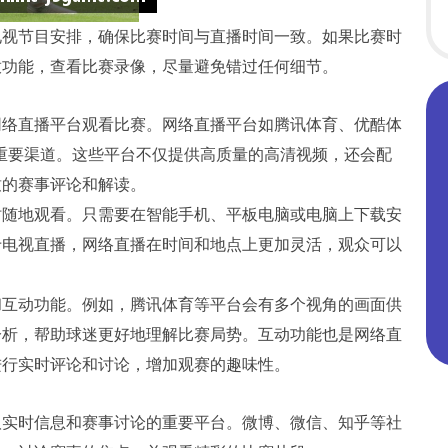
电视节目安排，确保比赛时间与直播时间一致。如果比赛时
放功能，查看比赛录像，尽量避免错过任何细节。
网络直播平台观看比赛。网络直播平台如腾讯体育、优酷体
重要渠道。这些平台不仅提供高质量的高清视频，还会配
致的赛事评论和解读。
时随地观看。只需要在智能手机、平板电脑或电脑上下载安
于电视直播，网络直播在时间和地点上更加灵活，观众可以
和互动功能。例如，腾讯体育等平台会有多个视角的画面供
分析，帮助球迷更好地理解比赛局势。互动功能也是网络直
进行实时评论和讨论，增加观赛的趣味性。
取实时信息和赛事讨论的重要平台。微博、微信、知乎等社