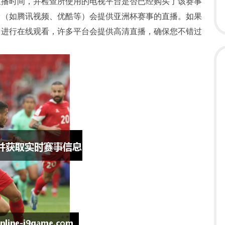
直播时间，并检查所使用的电视平台是否已经购买了该赛事
台（如腾讯视频、优酷等）会提供亚洲杯赛事的直播。如果
台进行在线观看，许多平台会提供高清直播，确保您不错过