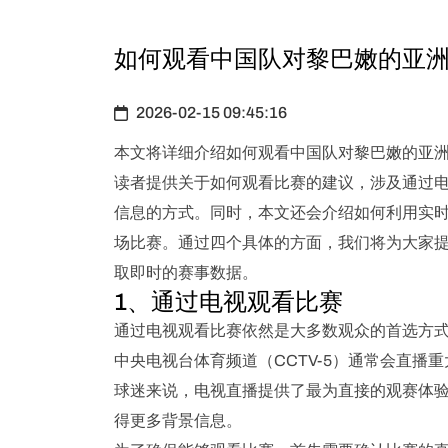
如何观看中国队对黎巴嫩的亚
2026-02-15 09:45:16
本文将详细介绍如何观看中国队对黎巴嫩的亚
读者提供关于如何观看比赛的建议，涉及通过
信息的方式。同时，本文还会介绍如何利用实
场比赛。通过四个具体的方面，我们将为大家
取即时的赛事数据。
1、通过电视观看比赛
通过电视观看比赛依然是大多数观众的首选方
中央电视台体育频道（CCTV-5）通常会直
球迷来说，电视直播提供了最为直接的观赛体
得更多背景信息。