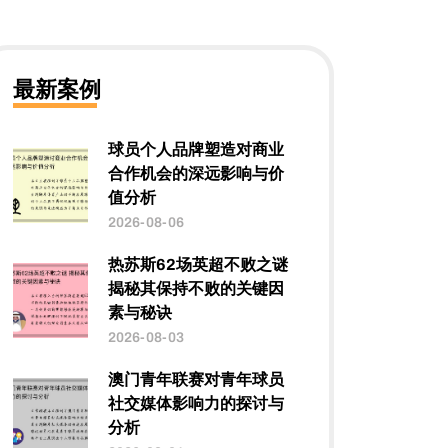
最新案例
球员个人品牌塑造对商业
合作机会的深远影响与价
值分析
2026-08-06
热苏斯62场英超不败之谜
揭秘其保持不败的关键因
素与秘诀
2026-08-03
澳门青年联赛对青年球员
社交媒体影响力的探讨与
分析