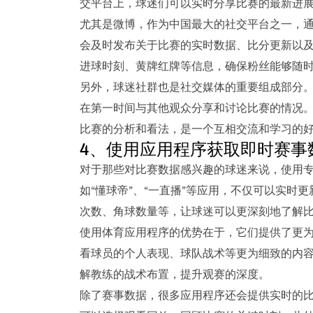
交平台上，球迷们可以实时分享比赛的最新进
尤其是微博，作为中国最大的社交平台之一，
会及时发布关于比赛的实时数据、比分更新以
进球时刻、黄牌红牌等信息，确保粉丝能够随
另外，球迷社群也是社交媒体的重要组成部分。
在第一时间与其他观众分享和讨论比赛的情况
比赛的分析和看法，是一个互相交流和学习的
4、使用应用程序获取即时赛事
对于那些对比赛数据感兴趣的球迷来说，使用
如“懂球帝”、“一直播”等应用，不仅可以实时
次数、角球数量等，让球迷可以更深刻地了解
使用体育应用程序的优势在于，它们提供了更
看球员的个人表现、球队战术等更为细致的内
解教练的战术布置，提升观赛的深度。
除了赛事数据，很多应用程序还会提供实时的