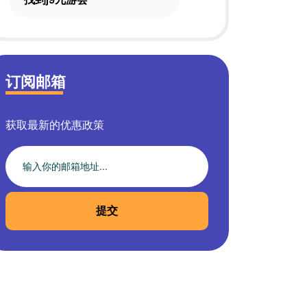
订阅邮箱
获取最新的优惠政策
提交