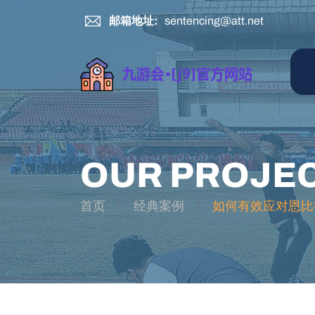
邮箱地址:
sentencing@att.net
OUR PROJE
首页
经典案例
如何有效应对恩比