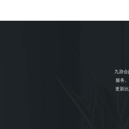
九游会j
服务。
更新比