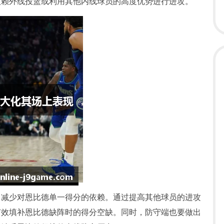
依赖外线投篮或利用其他内线球员的高度优势进行进攻。
，减少对恩比德单一得分的依赖。通过提高其他球员的进攻
有效填补恩比德缺阵时的得分空缺。同时，防守端也要做出