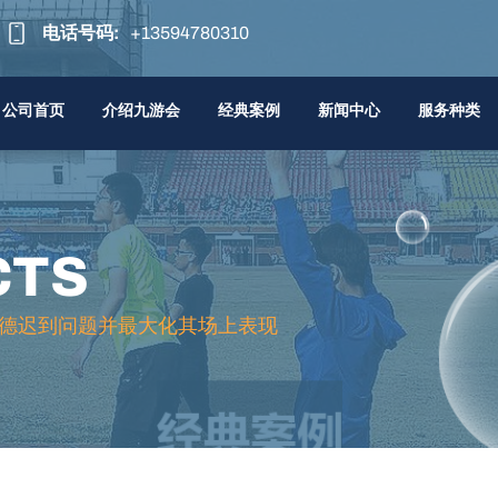
电话号码:
+13594780310
公司首页
介绍九游会
经典案例
新闻中心
服务种类
CTS
德迟到问题并最大化其场上表现