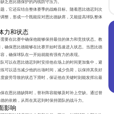
补缺乏恩比德保护的内线防守压力。
问题，它还应结合整体赛季的战略目标。随着恩比德迟到次
些调整，形成一个既能应对恩比德缺席，又能提高球队整体
体力和状态
还需要在比赛中确保他能够保持最佳的体力和竞技状态。教
间，确保恩比德能够在比赛开始时迅速进入状态。当恩比德
阵容，确保球队在一开始就能有强有力的表现。
球队可以在恩比德迟到时安排他在场上的时间更加集中，避
教练可以适当减少他的出场时间，减少负荷，以保持其良好
过度疲劳导致的状态下滑时，保证他在关键时刻能发挥出最
确保在恩比德缺阵时，替补阵容能够及时补上空缺。通过替
比德的依赖，从而在其迟到时保持团队的战斗力。
面影响