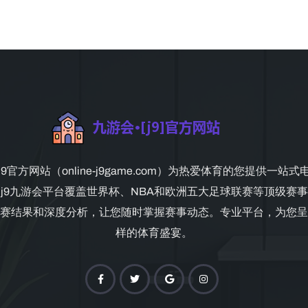
9官方网站（online-j9game.com）为热爱体育的您提供一站
j9九游会平台覆盖世界杯、NBA和欧洲五大足球联赛等顶级赛
赛结果和深度分析，让您随时掌握赛事动态。专业平台，为您呈
样的体育盛宴。