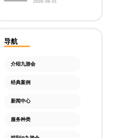
2026-08-01
导航
介绍九游会
经典案例
新闻中心
服务种类
找到j9九游会