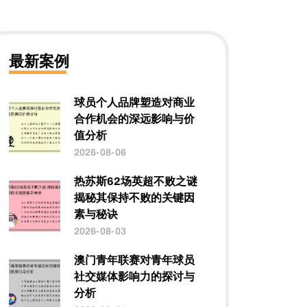
最新案例
球员个人品牌塑造对商业
合作机会的深远影响与价
值分析
2026-08-06
热苏斯62场英超不败之谜
揭秘其保持不败的关键因
素与秘诀
2026-08-03
澳门青年联赛对青年球员
社交媒体影响力的探讨与
分析