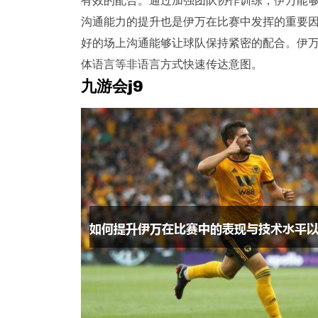
有效的配合。通过加强团队协作训练，伊万能
沟通能力的提升也是伊万在比赛中发挥的重要
好的场上沟通能够让球队保持紧密的配合。伊
体语言等非语言方式快速传达意图。
九游会j9