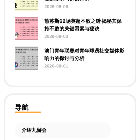
2026-08-06
热苏斯62场英超不败之谜 揭秘其保
持不败的关键因素与秘诀
2026-08-03
澳门青年联赛对青年球员社交媒体影
响力的探讨与分析
2026-08-01
导航
介绍九游会