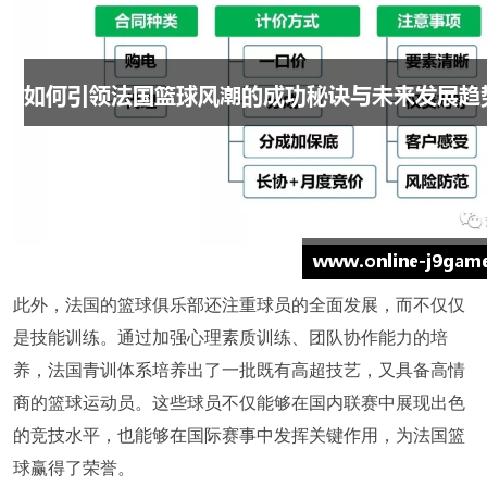
此外，法国的篮球俱乐部还注重球员的全面发展，而不仅仅
是技能训练。通过加强心理素质训练、团队协作能力的培
养，法国青训体系培养出了一批既有高超技艺，又具备高情
商的篮球运动员。这些球员不仅能够在国内联赛中展现出色
的竞技水平，也能够在国际赛事中发挥关键作用，为法国篮
球赢得了荣誉。