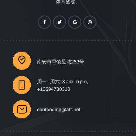
体育盛宴。
南安市旱慎星域253号
周一 - 周六: 8 am - 5 pm,
+13594780310
sentencing@att.net