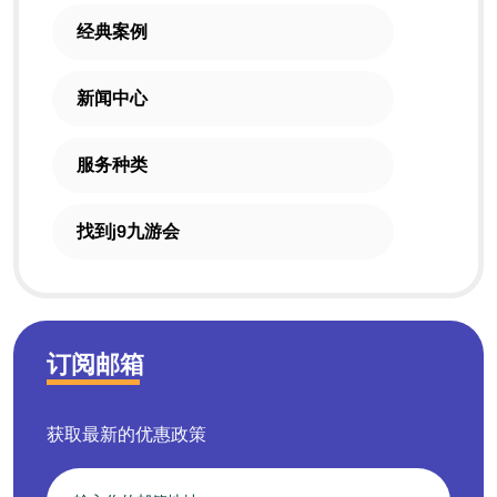
经典案例
新闻中心
服务种类
找到j9九游会
订阅邮箱
获取最新的优惠政策