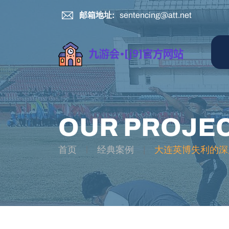
邮箱地址:
sentencing@att.net
OUR PROJE
首页
经典案例
大连英博失利的深