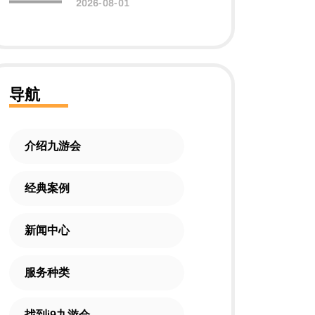
2026-08-01
导航
介绍九游会
经典案例
新闻中心
服务种类
找到j9九游会