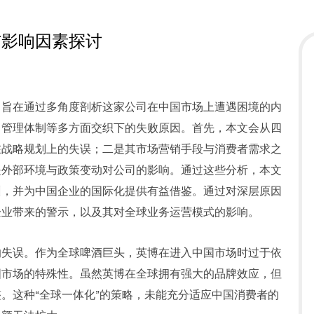
与影响因素探讨
，旨在通过多角度剖析这家公司在中国市场上遭遇困境的内
、管理体制等多方面交织下的失败原因。首先，本文会从四
在战略规划上的失误；二是其市场营销手段与消费者需求之
是外部环境与政策变动对公司的影响。通过这些分析，本文
训，并为中国企业的国际化提供有益借鉴。通过对深层原因
企业带来的警示，以及其对全球业务运营模式的影响。
的失误。作为全球啤酒巨头，英博在进入中国市场时过于依
国市场的特殊性。虽然英博在全球拥有强大的品牌效应，但
。这种“全球一体化”的策略，未能充分适应中国消费者的