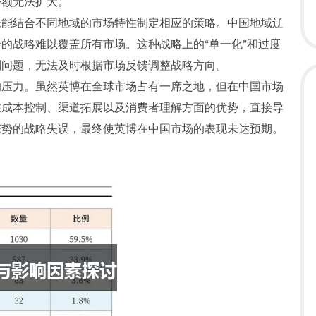
份额无法扩大。
未能结合不同地域的市场特性制定相应的策略。中国地域辽
的战略难以覆盖所有市场。这种战略上的“单一化”和过度
列问题，无法及时根据市场反馈调整战略方向。
的压力。虽然英博在全球市场占有一席之地，但在中国市场
在成本控制、渠道拓展以及消费者理解方面的优势，直接导
态势的战略失误，最终使英博在中国市场的表现未达预期。