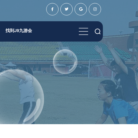
找到j9九游会