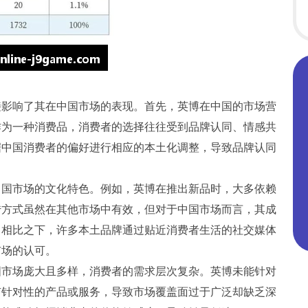
接影响了其在中国市场的表现。首先，英博在中国的市场营
作为一种消费品，消费者的选择往往受到品牌认同、情感共
据中国消费者的偏好进行相应的本土化调整，导致品牌认同
中国市场的文化特色。例如，英博在推出新品时，大多依赖
传方式虽然在其他市场中有效，但对于中国市场而言，其成
。相比之下，许多本土品牌通过贴近消费者生活的社交媒体
市场的认可。
国市场庞大且多样，消费者的需求层次复杂。英博未能针对
有针对性的产品或服务，导致市场覆盖面过于广泛却缺乏深