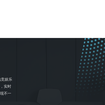
式电竞娱乐
事，实时
现不一