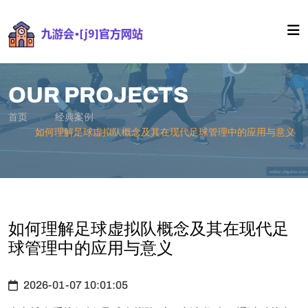
OUR PROJECTS
首页
经典案例
如何理解足球虚拟队概念及其在现代足球管理中的应用与意义
如何理解足球虚拟队概念及其在现代足
球管理中的应用与意义
2026-01-07 10:01:05