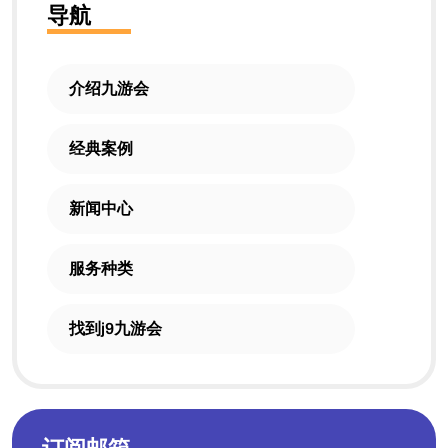
导航
介绍九游会
经典案例
新闻中心
服务种类
找到j9九游会