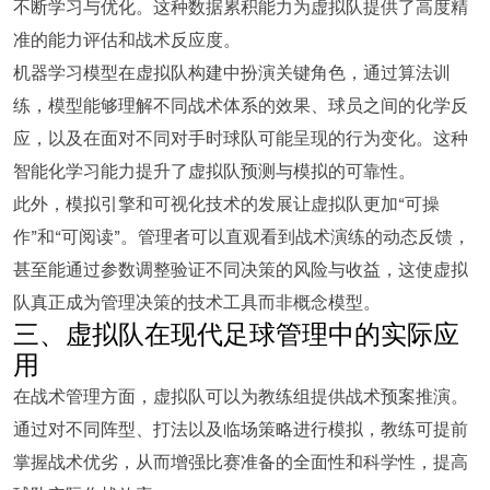
不断学习与优化。这种数据累积能力为虚拟队提供了高度精
准的能力评估和战术反应度。
机器学习模型在虚拟队构建中扮演关键角色，通过算法训
练，模型能够理解不同战术体系的效果、球员之间的化学反
应，以及在面对不同对手时球队可能呈现的行为变化。这种
智能化学习能力提升了虚拟队预测与模拟的可靠性。
此外，模拟引擎和可视化技术的发展让虚拟队更加“可操
作”和“可阅读”。管理者可以直观看到战术演练的动态反馈，
甚至能通过参数调整验证不同决策的风险与收益，这使虚拟
队真正成为管理决策的技术工具而非概念模型。
三、虚拟队在现代足球管理中的实际应
用
在战术管理方面，虚拟队可以为教练组提供战术预案推演。
通过对不同阵型、打法以及临场策略进行模拟，教练可提前
掌握战术优劣，从而增强比赛准备的全面性和科学性，提高