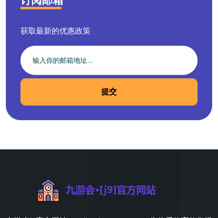
订阅邮箱
获取最新的优惠政策
提交