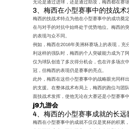
无论是通过进球，还是通过助攻，梅西都在赛
3、梅西在小型赛事中的技战术
梅西的技战术特点为他在小型赛事中的成功奠
在与对手的对抗中始终处于优势地位。梅西的
的表现与众不同。
例如，梅西在2016年美洲杯赛场上的表现，
利这样的强队时，梅西的个人突破能力成为了
仅为球队创造了多次得分机会，也在许多场次
冠，但梅西的表现仍是赛事的亮点。
此外，梅西在这些小型赛事中的战略眼光同样
的支援。在整体战术布局上，梅西的跑位与团
面技战术发挥，使他无论在大赛还是小型赛事
j9九游会
4、梅西的小型赛事成就的长远
梅西在小型赛事中的成就不仅仅是奖杯的积累