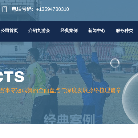
电话号码:
+13594780310
公司首页
介绍九游会
经典案例
新闻中心
服务种类
CTS
赛事夺冠成就的全面盘点与深度发展脉络梳理篇章