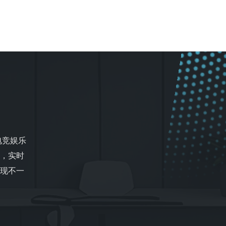
式电竞娱乐
事，实时
现不一