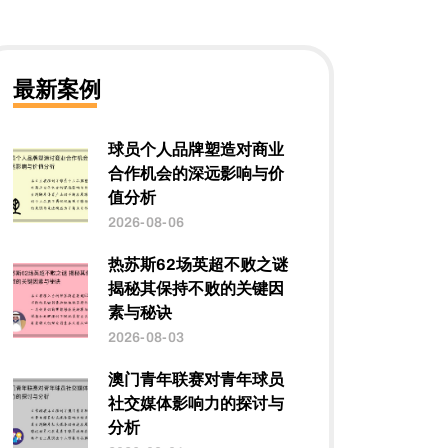
最新案例
球员个人品牌塑造对商业
合作机会的深远影响与价
值分析
2026-08-06
热苏斯62场英超不败之谜
揭秘其保持不败的关键因
素与秘诀
2026-08-03
澳门青年联赛对青年球员
社交媒体影响力的探讨与
分析