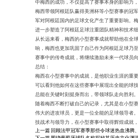
中梅西的成功，不仅提高了赛事本身的影响力
梅西带领阿根廷队赢得美洲杯等小型赛事的冠
军对阿根廷国内的足球文化产生了重要影响。
进一步塑造了阿根廷足球注重团队精神和技术
从长远来看，梅西的小型赛事成就帮助他在全
响，梅西也更加巩固了自己作为阿根廷足球乃
赛事中的传奇成就，将继续激励未来一代球员
总结：
梅西在小型赛事中的成就，是他职业生涯的重
可以看到他如何在这些赛事中展现出全能的球
总能在关键时刻挺身而出，带领球队走向胜利
随着梅西不断打破自己的记录，尤其是在小型
伟大的进攻球员，更是一位全能的足球领导者
技战术与领导力，在小型赛事中取得辉煌成就
上一篇
回顾法甲冠军赛季那些令球迷热血沸腾
下一篇
围绕葡萄牙球队名称探秘其历史文化渊