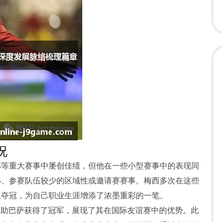
况
杯等重大赛事中屡创佳绩，但他在一些小型赛事中的表现同
小、参赛队伍较少的区域性或邀请赛赛事。梅西多次在这些
伍夺冠，为自己职业生涯增添了浓墨重彩的一笔。
上帮助巴萨获得了冠军，展现了其在国际友谊赛中的优势。此