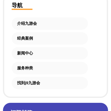
导航
介绍九游会
经典案例
新闻中心
服务种类
找到j9九游会