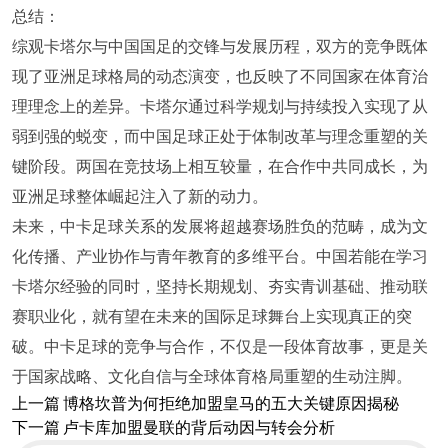
总结：
综观卡塔尔与中国国足的交锋与发展历程，双方的竞争既体
现了亚洲足球格局的动态演变，也反映了不同国家在体育治
理理念上的差异。卡塔尔通过科学规划与持续投入实现了从
弱到强的蜕变，而中国足球正处于体制改革与理念重塑的关
键阶段。两国在竞技场上相互较量，在合作中共同成长，为
亚洲足球整体崛起注入了新的动力。
未来，中卡足球关系的发展将超越赛场胜负的范畴，成为文
化传播、产业协作与青年教育的多维平台。中国若能在学习
卡塔尔经验的同时，坚持长期规划、夯实青训基础、推动联
赛职业化，就有望在未来的国际足球舞台上实现真正的突
破。中卡足球的竞争与合作，不仅是一段体育故事，更是关
于国家战略、文化自信与全球体育格局重塑的生动注脚。
上一篇
博格坎普为何拒绝加盟皇马的五大关键原因揭秘
下一篇
卢卡库加盟曼联的背后动因与转会分析