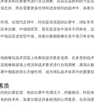
战术体系和比赛要求进行灵活调整。在高压逼抢和防守反击
中场支持。而在需要更多控球和进攻组织的战术中，洛塞尔
挥作用。在现代足球中，特别是高强度的比赛中，球队常常
适应单后腰、中场指挥官、甚至是进攻中场等不同角色，这
型中场还是进攻型中场，洛塞尔索都能够在其中游刃有余地
得他能够在战术层面上给教练提供更多选择。在多变的战术
而是能够根据场上情况和战术要求进行自我调整，展现出极
比赛中都能发挥出关键作用，成为球队战术体系中的重要组
素质
强烈的比赛欲望。他在比赛中充满活力，积极跑动，时刻准
出色的技术外，洛塞尔索还具备较强的心理素质。在高强度