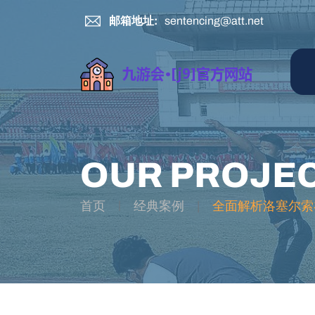
邮箱地址:
sentencing@att.net
OUR PROJE
首页
经典案例
全面解析洛塞尔索