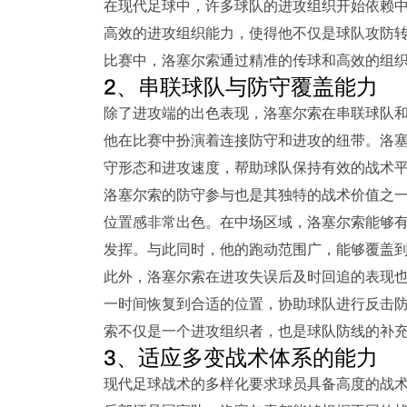
在现代足球中，许多球队的进攻组织开始依赖
高效的进攻组织能力，使得他不仅是球队攻防
比赛中，洛塞尔索通过精准的传球和高效的组
2、串联球队与防守覆盖能力
除了进攻端的出色表现，洛塞尔索在串联球队
他在比赛中扮演着连接防守和进攻的纽带。洛
守形态和进攻速度，帮助球队保持有效的战术
洛塞尔索的防守参与也是其独特的战术价值之
位置感非常出色。在中场区域，洛塞尔索能够
发挥。与此同时，他的跑动范围广，能够覆盖
此外，洛塞尔索在进攻失误后及时回追的表现
一时间恢复到合适的位置，协助球队进行反击
索不仅是一个进攻组织者，也是球队防线的补
3、适应多变战术体系的能力
现代足球战术的多样化要求球员具备高度的战