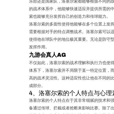
乐部还是国家队，洛塞尔索都能够根据不同的
的战术体系中，他能够快速适应并提供所需的
索也能够充分发挥自己的创造力和传球能力。
洛塞尔索的多面性使得他能够在多个位置上发
需要根据对手的特点调整战术。洛塞尔索可以
使得他在球队中的地位极其重要。无论是防守
发挥作用。
九游会真人AG
不仅如此，洛塞尔索的战术理解和执行力也使
体系下，洛塞尔索并不局限于某一特定位置，
高的战术灵活性。这种适应性也让他在不同的
成部分。
4、洛塞尔索的个人特点与心理
洛塞尔索的个人特点在于其非常细腻的技术和
备通过传球、拦截或者抢断来影响比赛。除了