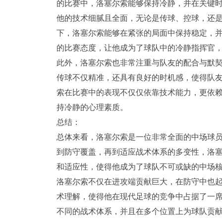
的比赛中，洛塞尔索能够保持冷静，并在关键
他的技术细腻且全面，无论是传球、控球，还
下，洛塞尔索能够在紧张的局面中保持稳定，
的比赛态度，让他成为了球队中的冷静指挥官
此外，洛塞尔索也非常注重与队友的配合与默
传球不仅精准，还具有良好的时机感，使得队
索在比赛中的表现不仅仅依靠技术能力，更依
持冷静的心理素质。
总结：
总体来看，洛塞尔索是一位非常全面的中场球
到防守覆盖，再到适应战术体系的多变性，洛
和适应性，使得他成为了球队不可或缺的中场
洛塞尔索不仅在进攻端贡献巨大，在防守中也
术理解，使得他在现代足球的竞争中占据了一
不同的战术体系，并且在多个位置上为球队贡