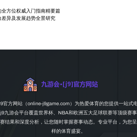
的全方位权威入门指南精要篇
力差异及发展趋势全景研究
9官方网站（online-j9game.com）为热爱体育的您提供一站
j9九游会平台覆盖世界杯、NBA和欧洲五大足球联赛等顶级赛
赛结果和深度分析，让您随时掌握赛事动态。专业平台，为您呈
样的体育盛宴。