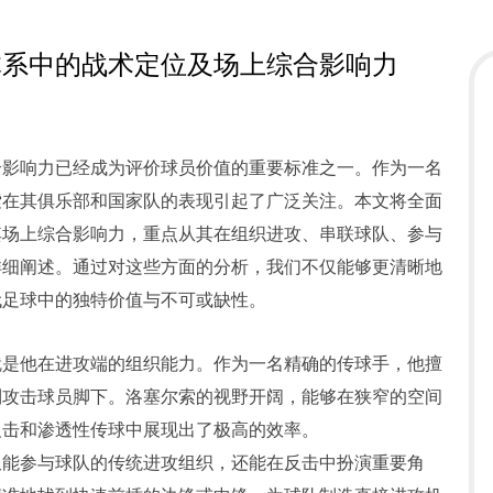
体系中的战术定位及场上综合影响力
合影响力已经成为评价球员价值的重要标准之一。作为一名
索在其俱乐部和国家队的表现引起了广泛关注。本文将全面
其场上综合影响力，重点从其在组织进攻、串联球队、参与
详细阐述。通过对这些方面的分析，我们不仅能够更清晰地
代足球中的独特价值与不可或缺性。
就是他在进攻端的组织能力。作为一名精确的传球手，他擅
到攻击球员脚下。洛塞尔索的视野开阔，能够在狭窄的空间
反击和渗透性传球中展现出了极高的效率。
仅能参与球队的传统进攻组织，还能在反击中扮演重要角