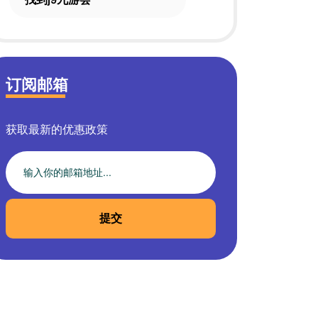
订阅邮箱
获取最新的优惠政策
提交