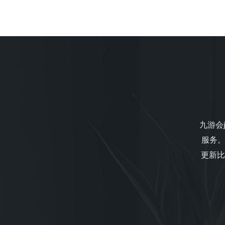
九游会j
服务。
更新比