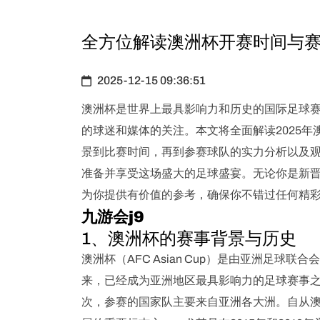
全方位解读澳洲杯开赛时间与
2025-12-15 09:36:51
澳洲杯是世界上最具影响力和历史的国际足球
的球迷和媒体的关注。本文将全面解读2025
景到比赛时间，再到参赛球队的实力分析以及
准备并享受这场盛大的足球盛宴。无论你是新
为你提供有价值的参考，确保你不错过任何精
九游会j9
1、澳洲杯的赛事背景与历史
澳洲杯（AFC Asian Cup）是由亚洲足球联
来，已经成为亚洲地区最具影响力的足球赛事
次，参赛的国家队主要来自亚洲各大洲。自从澳