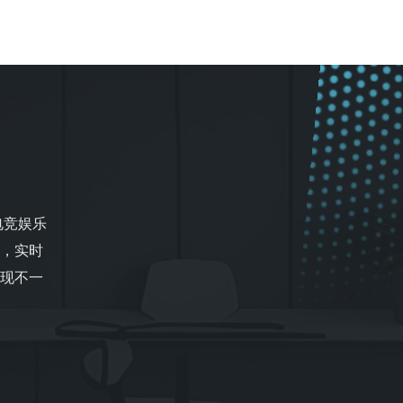
式电竞娱乐
事，实时
现不一