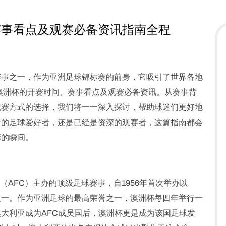
赛事看点及观赛必备资讯指南全程
赛事之一，作为亚洲足球锦标赛的前身，它吸引了世界各地
年澳洲杯的开赛时间、赛事看点及观赛必备资讯。从赛事背
观赛方式的选择，我们将一一深入探讨，帮助球迷们更好地
晋的足球爱好者，还是已经是资深的观赛者，这篇指南都会
彩的瞬间。
合会（AFC）主办的顶级足球赛事，自1956年首次举办以
之一。作为亚洲足球的最高荣誉之一，澳洲杯每四年举行一
大利亚成为AFC成员国后，澳洲杯更是成为该国足球发