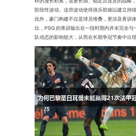
样的漫长积累，需要长期、稳定且连贯的战略，
阶段性波动。这些波动使得俱乐部难以建立持
此外，豪门构建不仅是球员堆叠，更涉及青训
比，PSG 的青训输出在一段时期内并未完全
队动态的影响较大，从而在长期争冠节奏中出