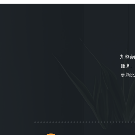
九游会j
服务。
更新比