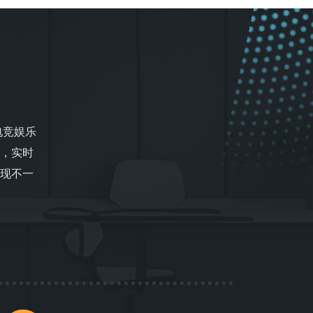
式电竞娱乐
事，实时
现不一