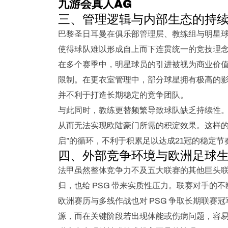
九游会真人AG
三、管理逻辑与内部生态的持
巴黎圣日耳曼在俱乐部管理层、教练组与明星
使得球队难以形成自上而下连贯统一的竞技理
在多个赛季中，明星球员的引进被视为商业价
限制。在更衣室管理中，部分球星拥有极高的
并不利于打造长期稳定的竞争团队。
与此同时，教练更替频繁导致球队缺乏持续性
从而无法实现欧陆豪门所需的积淀效果。这样的生
启”的循环，不利于积累足以达成21冠的稳定节
四、外部竞争环境与欧洲足球
法甲虽然整体竞争力不及五大联赛的其他巨头
归，也给 PSG 带来实质性压力。联赛对手的不
欧洲赛历与多线作战也对 PSG 争取长期联
源，而在关键阶段若出现体能或伤病问题，容