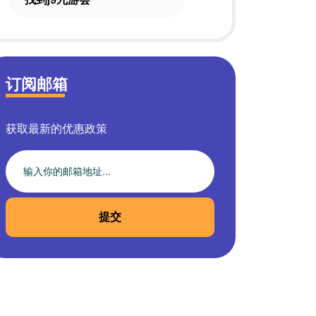
订阅邮箱
获取最新的优惠政策
提交