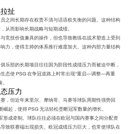
续拉扯
球员之间长期存在权责不清与话语权失衡的问题。这种结构
念，从而影响长期战略与短期成绩。
值与竞技价值兼具的操作，但也导致教练在战术塑造上受到
影响力，使得主帅的体系推行难度加大。这种内部力量结构
。俱乐部的长期项目往往因为阶段性成绩压力而被迫中断，
态使 PSG 在争冠道路上时常出现“重启—调整—再重
奏。
生态压力
联赛，但近年来里尔、摩纳哥、马赛等球队周期性强势回
断崛起，使得 PSG 无法轻松垄断冠军数量的增长。
赛冠军形成牵制。球队往往必须在欧冠与国内赛事之间分配资
易导致联赛端出现损失。欧冠成绩压力巨大，也常使球队在