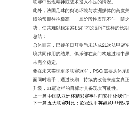
联赛中出现精神或战术投入不足的情况。
此外，法国足球的舆论环境与欧洲媒体的高度关
绩的预期往往极高，一旦阶段性表现不佳，随
势，使其难以稳定累积如“21次冠军”这样的长
总结：
总体而言，巴黎圣日耳曼尚未达成21次法甲冠
境共同作用的结果。俱乐部在豪门构建过程中
未完全稳定。
要在未来实现更多联赛冠军，PSG 需要从体
面同时着手，通过长期、持续的改善来建立真正
升级，21冠这样的目标才具备现实可能性。
上一篇
中国队亚洲杯精彩赛事时间安排 让我们
下一篇
五大联赛对比：欧冠法甲英超意甲球队