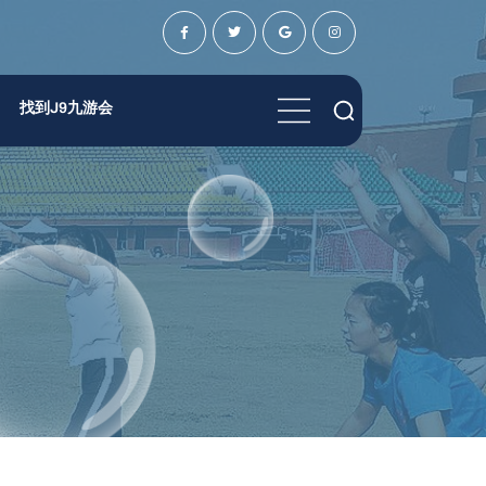
找到j9九游会