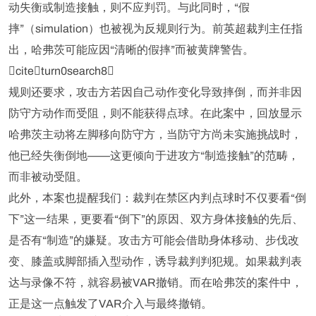
动失衡或制造接触，则不应判罚。与此同时，“假
摔”（simulation）也被视为反规则行为。前英超裁判主任指
出，哈弗茨可能应因“清晰的假摔”而被黄牌警告。
citeturn0search8
规则还要求，攻击方若因自己动作变化导致摔倒，而并非因
防守方动作而受阻，则不能获得点球。在此案中，回放显示
哈弗茨主动将左脚移向防守方，当防守方尚未实施挑战时，
他已经失衡倒地——这更倾向于进攻方“制造接触”的范畴，
而非被动受阻。
此外，本案也提醒我们：裁判在禁区内判点球时不仅要看“倒
下”这一结果，更要看“倒下”的原因、双方身体接触的先后、
是否有“制造”的嫌疑。攻击方可能会借助身体移动、步伐改
变、膝盖或脚部插入型动作，诱导裁判判犯规。如果裁判表
达与录像不符，就容易被VAR撤销。而在哈弗茨的案件中，
正是这一点触发了VAR介入与最终撤销。