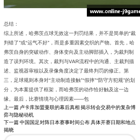
总结：
综上所述，哈弗茨点球无效这一判罚结果，并不是简单的“裁
判错了”或“运气不好”，而是多重因素交织的产物。首先，哈
弗茨自身的突破动作、身体变向及主动脚部插入，为裁判制
造了误判环境。其次，裁判与VAR流程中的沟通、主裁判描
述、监视器审核以及录像角度决定了最终判罚的修正。第
三，足球规则本身对“主动制造接触”“假摔”“防守方犯规”的划
分，为本案提供了框架，而哈弗茨的动作恰好触及这一边
缘。最后，比赛情境与心理因素——包
上一篇
卢卡库加盟曼联的幕后真相 揭示转会交易中的复杂博
弈与隐秘动机
下一篇
中国国足对阵日本赛事时间公布 具体开赛日期和地点
揭晓