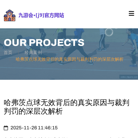
OUR PROJECTS
首页
经典案例
哈弗茨点球无效背后的真实原因与裁判判罚的深层次解析
哈弗茨点球无效背后的真实原因与裁判
判罚的深层次解析
2025-11-26 11:46:15