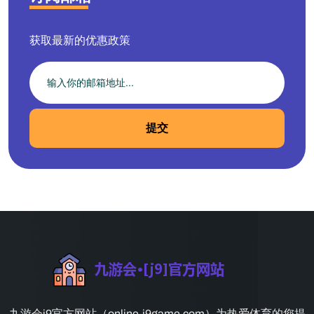
获取最新的优惠政策
提交
九游会j9官方网站（online-j9game.com）为热爱体育的您提