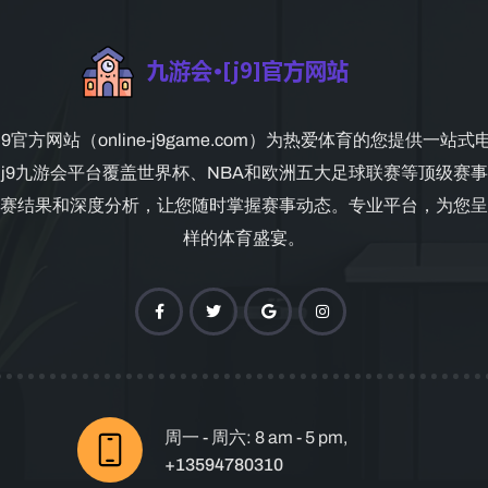
9官方网站（online-j9game.com）为热爱体育的您提供一站
j9九游会平台覆盖世界杯、NBA和欧洲五大足球联赛等顶级赛
赛结果和深度分析，让您随时掌握赛事动态。专业平台，为您呈
样的体育盛宴。
周一 - 周六: 8 am - 5 pm,
+13594780310