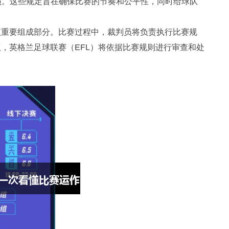
员。这些规定旨在确保比赛的节奏和公平性，同时给球队
项重要组成部分。比赛过程中，裁判员将负责执行比赛规
，英格兰足球联赛（EFL）将依据比赛规则进行审查和处