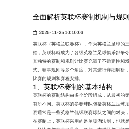
全面解析英联杯赛制机制与规
2025-11-25 10:10:03
英联杯（英格兰联赛杯），作为英格兰足球的三
始，英联杯就成为了各级英格兰足球俱乐部争
其独特的赛制和规则让比赛充满了不确定性和
式、赛事规则等多个角度，对其进行详细解析
比赛的规则和赛程安排。
1、英联杯赛制的基本结构
英联杯的赛制结构由多个阶段组成，从最初的
有所不同。英联杯的参赛球队包括英格兰足球
赛通常是一些英格兰低级联赛球队之间的对决
在赛制上，英联杯采用的是单场淘汰制，也就