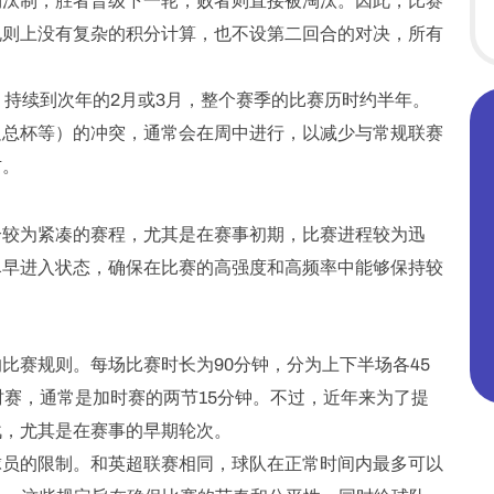
淘汰制，胜者晋级下一轮，败者则直接被淘汰。因此，比赛
规则上没有复杂的积分计算，也不设第二回合的对决，所有
，持续到次年的2月或3月，整个赛季的比赛历时约半年。
足总杯等）的冲突，通常会在周中进行，以减少与常规联赛
右。
个较为紧凑的赛程，尤其是在赛事初期，比赛进程较为迅
尽早进入状态，确保在比赛的高强度和高频率中能够保持较
比赛规则。每场比赛时长为90分钟，分为上下半场各45
时赛，通常是加时赛的两节15分钟。不过，近年来为了提
战，尤其是在赛事的早期轮次。
球员的限制。和英超联赛相同，球队在正常时间内最多可以