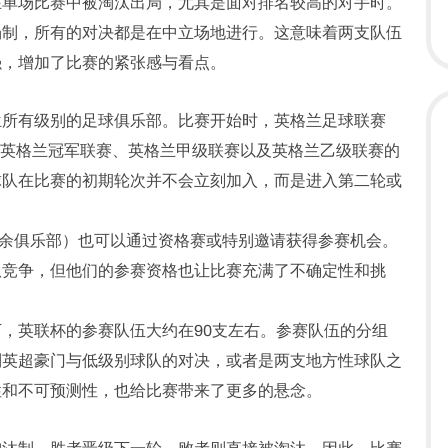
在单场比赛中被淘汰出局，尤其是面对排名较高的对手时。
场制，所有的对决都是在中立场地进行。这意味着两支队伍
强，增加了比赛的紧张感与看点。
兰所有级别的足球俱乐部。比赛开始时，英格兰足球联赛
、英格兰冠军联赛、英格兰甲级联赛以及英格兰乙级联赛的
球队在比赛的初期轮次并不会立刻加入，而是进入第二轮或
业余俱乐部）也可以通过资格赛或特别邀请获得参赛机会。
队竞争，但他们的参赛资格也让比赛充满了不确定性和挑
，英联杯的参赛队伍大约在90支左右。参赛队伍的分组
到英超豪门与低级别球队的对决，或者是两支地方性球队之
性和不可预测性，也给比赛带来了更多的悬念。