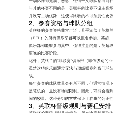
一场比赛都充满了悬念，任何一支球队都可能
与其他杯赛不同的是，英联杯的比赛不设主客
并没有主场优势，这使得比赛的不可预测性更
2、参赛资格与球队分组
英联杯的参赛资格非常广泛，几乎涵盖了英格
（EFL）的所有俱乐部都可以报名参加。英超
俱乐部都能够参与其中。值得注意的是，英超
更晚的比赛阶段。
此外，英格兰的“非联赛”俱乐部（即低级别的
虽然这些俱乐部通常无法与顶级联赛的豪门球
战。
每年参赛的球队数量会有所不同，但通常情况下
是随机的，且没有地域限制。因此，可能会看
间的较量。这种分组的方式保证了赛事的公正
3、英联杯晋级规则与赛程安排