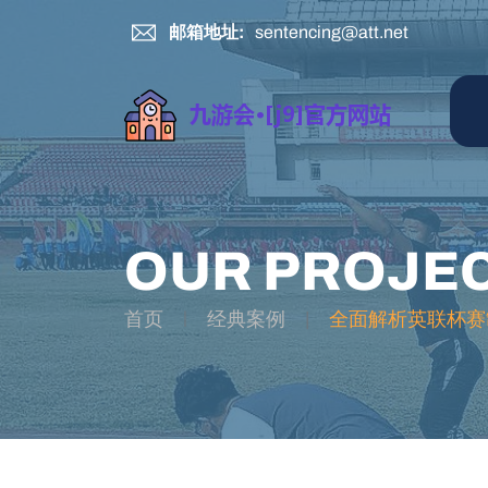
邮箱地址:
sentencing@att.net
OUR PROJE
首页
经典案例
全面解析英联杯赛