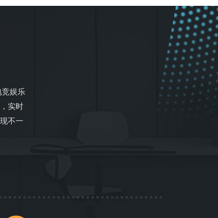
式电竞娱乐
事，实时
现不一