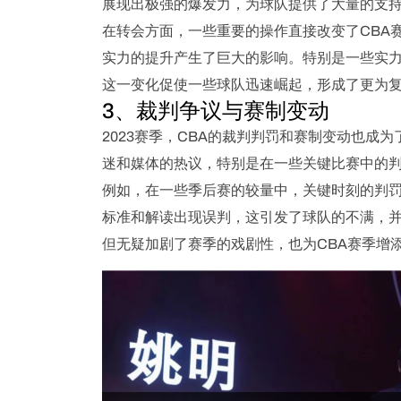
展现出极强的爆发力，为球队提供了大量的支
在转会方面，一些重要的操作直接改变了CBA
实力的提升产生了巨大的影响。特别是一些实
这一变化促使一些球队迅速崛起，形成了更为
3、裁判争议与赛制变动
2023赛季，CBA的裁判判罚和赛制变动也成
迷和媒体的热议，特别是在一些关键比赛中的
例如，在一些季后赛的较量中，关键时刻的判
标准和解读出现误判，这引发了球队的不满，
但无疑加剧了赛季的戏剧性，也为CBA赛季增