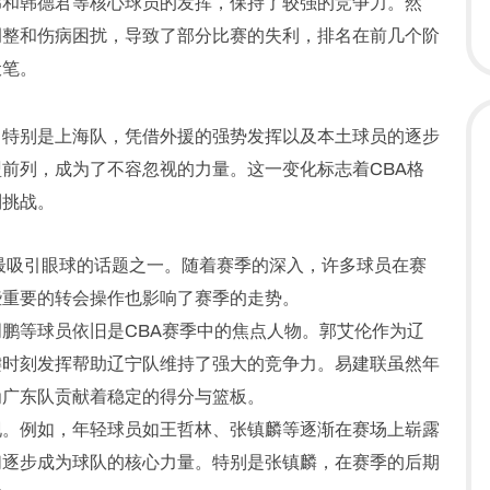
伟和韩德君等核心球员的发挥，保持了较强的竞争力。然
调整和伤病困扰，导致了部分比赛的失利，排名在前几个阶
伏笔。
，特别是上海队，凭借外援的强势发挥以及本土球员的逐步
前列，成为了不容忽视的力量。这一变化标志着CBA格
到挑战。
季最吸引眼球的话题之一。随着赛季的深入，许多球员在赛
些重要的转会操作也影响了赛季的走势。
鹏等球员依旧是CBA赛季中的焦点人物。郭艾伦作为辽
键时刻发挥帮助辽宁队维持了强大的竞争力。易建联虽然年
为广东队贡献着稳定的得分与篮板。
现。例如，年轻球员如王哲林、张镇麟等逐渐在赛场上崭露
们逐步成为球队的核心力量。特别是张镇麟，在赛季的后期