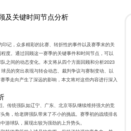
件回顾及关键时间节点分析
刻的印记，众多精彩的比赛、转折性的事件以及赛季末的关
烈程度。通过回顾这一赛季的关键事件和时间节点，可以
队之间的动态变化。本文将从四个方面回顾和分析2023
、球员的突出表现与转会动态、裁判争议与赛制变动、以
对赛季走向产生了深远的影响，本文将对这些内容进行深入
析
激烈。传统强队如辽宁、广东、北京等队继续维持强大的竞
露头角，给老牌强队带来了不小的挑战。赛季初的战绩排名
的中游球队，展现出较为强劲的上升势头。