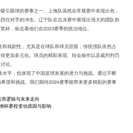
最吸引眼球的赛事之一。上海队虽然在常规赛中表现出色，
抵挡住对手的冲击。辽宁队在总决赛中展现出强大的团队协
奖杯，标志着他们在2023赛季的统治地位。
争性和戏剧性，尤其是在球队和球员层面，传统强队依然占
变得更加多元化。球员的精彩表现、转会操作以及裁判判罚
泛讨论。
竞技水平，也体现了中国篮球发展的潜力与挑战。通过不断
希望和挑战。我们期待2024赛季能带来更多精彩的赛事
运营逻辑与未来走向
年亚洲杯赛程变动原因与影响