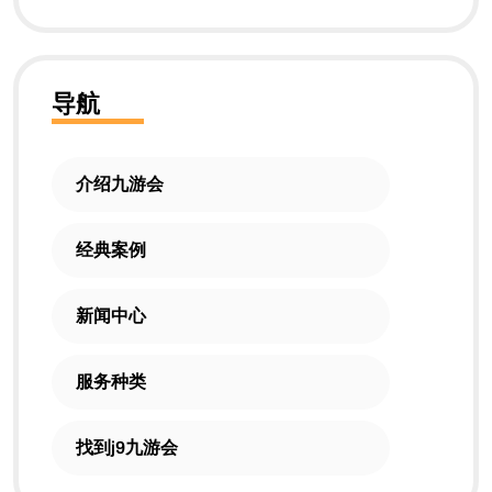
导航
介绍九游会
经典案例
新闻中心
服务种类
找到j9九游会