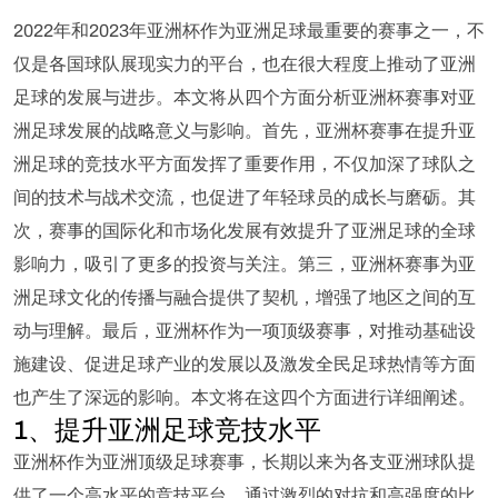
2022年和2023年亚洲杯作为亚洲足球最重要的赛事之一，不
仅是各国球队展现实力的平台，也在很大程度上推动了亚洲
足球的发展与进步。本文将从四个方面分析亚洲杯赛事对亚
洲足球发展的战略意义与影响。首先，亚洲杯赛事在提升亚
洲足球的竞技水平方面发挥了重要作用，不仅加深了球队之
间的技术与战术交流，也促进了年轻球员的成长与磨砺。其
次，赛事的国际化和市场化发展有效提升了亚洲足球的全球
影响力，吸引了更多的投资与关注。第三，亚洲杯赛事为亚
洲足球文化的传播与融合提供了契机，增强了地区之间的互
动与理解。最后，亚洲杯作为一项顶级赛事，对推动基础设
施建设、促进足球产业的发展以及激发全民足球热情等方面
也产生了深远的影响。本文将在这四个方面进行详细阐述。
1、提升亚洲足球竞技水平
亚洲杯作为亚洲顶级足球赛事，长期以来为各支亚洲球队提
供了一个高水平的竞技平台。通过激烈的对抗和高强度的比