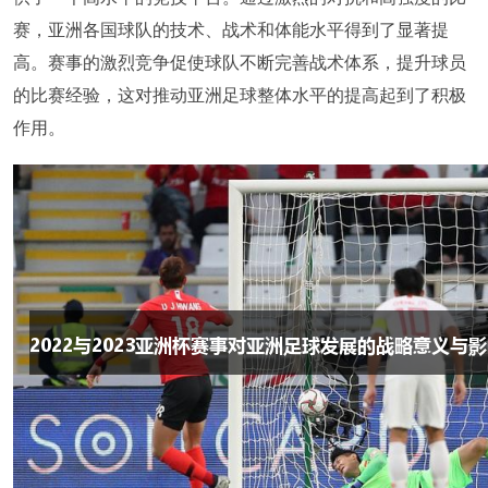
赛，亚洲各国球队的技术、战术和体能水平得到了显著提
高。赛事的激烈竞争促使球队不断完善战术体系，提升球员
的比赛经验，这对推动亚洲足球整体水平的提高起到了积极
作用。