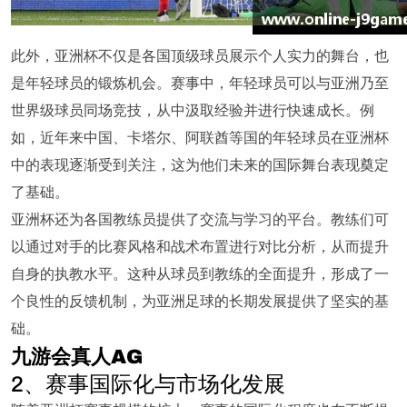
此外，亚洲杯不仅是各国顶级球员展示个人实力的舞台，也
是年轻球员的锻炼机会。赛事中，年轻球员可以与亚洲乃至
世界级球员同场竞技，从中汲取经验并进行快速成长。例
如，近年来中国、卡塔尔、阿联酋等国的年轻球员在亚洲杯
中的表现逐渐受到关注，这为他们未来的国际舞台表现奠定
了基础。
亚洲杯还为各国教练员提供了交流与学习的平台。教练们可
以通过对手的比赛风格和战术布置进行对比分析，从而提升
自身的执教水平。这种从球员到教练的全面提升，形成了一
个良性的反馈机制，为亚洲足球的长期发展提供了坚实的基
础。
九游会真人AG
2、赛事国际化与市场化发展