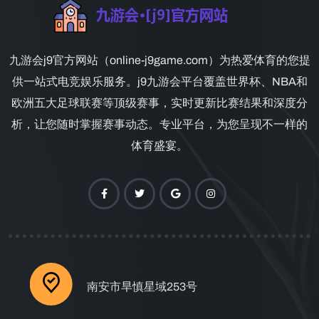
九游会j9官方网站（online-j9game.com）为热爱体育的您提
供一站式电竞娱乐服务。j9九游会平台覆盖世界杯、NBA和
欧洲五大足球联赛等顶级赛事，实时更新比赛结果和深度分
析，让您随时掌握赛事动态。专业平台，为您呈现不一样的
体育盛宴。
南安市旱慎星域253号