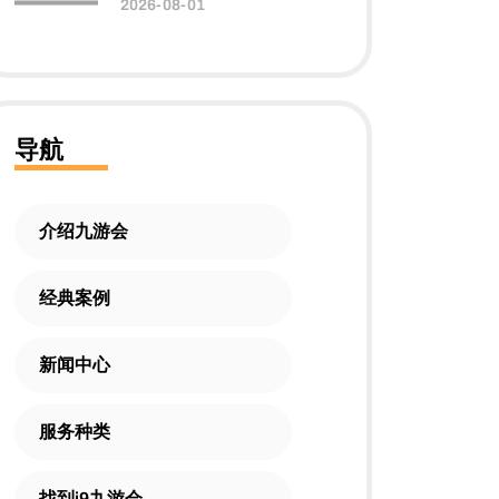
2026-08-01
导航
介绍九游会
经典案例
新闻中心
服务种类
找到j9九游会