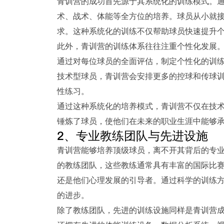
青训营的成功首先源于其系统化的训练模式。
术、战术、体能等全方位的培养。球员从小就
求。这种系统化的训练不仅帮助球员快速提升
此外，青训营的训练体系往往注重个性化发展
通过对每位球员的全面评估，制定个性化的训
技术型球员，青训营会安排更多的控球和传球
性练习。
通过这种系统化的培养模式，青训营不仅在技
锤炼了球员，使他们在未来的职业生涯中能够
2、专业教练团队与先进设施
青训营能够培养顶级球员，离不开其背后的专
的教练团队，这些教练通常具有丰富的国际比
还是他们心理发展的引导者。通过科学的训练
的进步。
除了教练团队，先进的训练设施同样是青训营