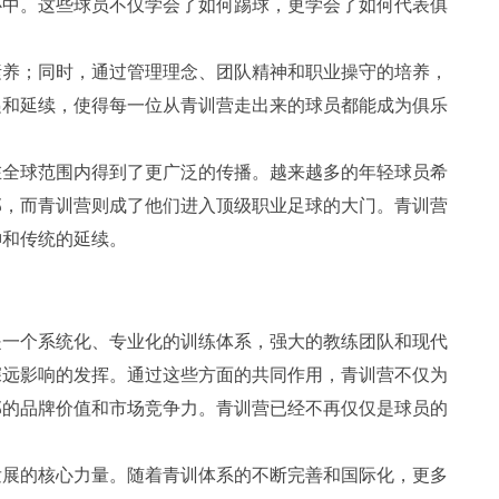
心中。这些球员不仅学会了如何踢球，更学会了如何代表俱
素养；同时，通过管理理念、团队精神和职业操守的培养，
递和延续，使得每一位从青训营走出来的球员都能成为俱乐
在全球范围内得到了更广泛的传播。越来越多的年轻球员希
部，而青训营则成了他们进入顶级职业足球的大门。青训营
神和传统的延续。
是一个系统化、专业化的训练体系，强大的教练团队和现代
深远影响的发挥。通过这些方面的共同作用，青训营不仅为
部的品牌价值和市场竞争力。青训营已经不再仅仅是球员的
发展的核心力量。随着青训体系的不断完善和国际化，更多