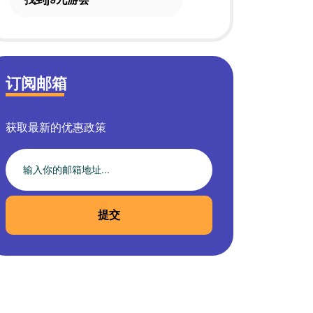
订阅邮箱
获取最新的优惠政策
提交